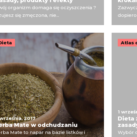
asady, produkty i efekty
kroka
wój organizm domaga się oczyszczenia ?
Zazwycza
ujesz się zmęczona, nie...
dopiero
Dieta
Atlas 
1 wrześ
 września, 2017
Dieta 
erba Mate w odchudzaniu
zasady
rba Mate to napar na bazie listków i
Wybór o