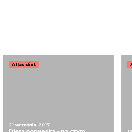
Atlas diet
21 września, 2017
Dieta norweska – na czym
1