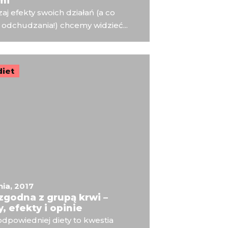
mi
j efekty swoich działań (a co
 odchudzania!) chcemy widzieć...
diet
nia, 2017
zgodna z grupą krwi –
, efekty i opinie
dpowiedniej diety to kwestia