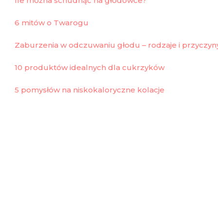
Ile można schudnąć na głódówce?
6 mitów o Twarogu
Zaburzenia w odczuwaniu głodu – rodzaje i przyczyn
10 produktów idealnych dla cukrzyków
5 pomysłów na niskokaloryczne kolacje