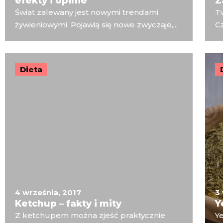
efekty i opinie
Z
Świat zalewany jest nowymi trendami
T
żywieniowymi. Pojawią się nowe zwyczaje,...
Cz
Dieta
4 września, 2017
3
Ketchup – fakty i mity
Y
Z ketchupem można zjeść praktycznie
Ye