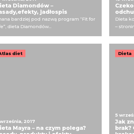
ieta Diamondów –
Czekol
asady,efekty, jadłospis
odchu
ana bardziej pod nazwą program “Fit for
Dieta k
fe”, dieta Diamondów...
– stronim
Atlas diet
Dieta
5 wrześ
 września, 2017
Jak zn
ieta Mayra – na czym polega?
brak?