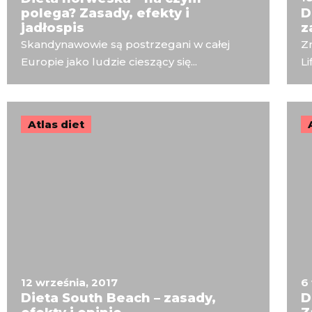
polega? Zasady, efekty i
D
jadłospis
z
Skandynawowie są postrzegani w całej
Zn
Europie jako ludzie cieszący się...
Li
Atlas diet
12 września, 2017
6
Dieta South Beach – zasady,
D