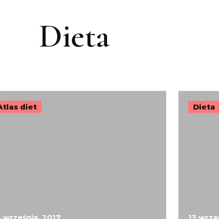
Dieta
Atlas diet
Dieta
8 września, 2017
13 wrze