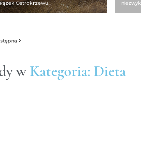
łązek Ostrokrzewu...
niezwykl
stępna
ady w
Kategoria: Dieta