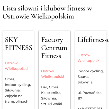
Lista siłowni i klubów fitness w
Ostrowie Wielkopolskim
SKY
Factory
Lifefitness
FITNESS
Centrum
Fitness
Ostrów
Wielkopolski
Ostrów
Wielkopolski
Ostrów
Indoor cycling
,
Wielkopolski
Sauna
,
Cross
,
Siłownia
Indoor cycling
,
Bar
,
Cross
,
Siłownia
,
Kalistenika
,
ul. Poznańska
Zajęcia na
Siłownia
,
117
trampolinach
Sztuki walki
+48 627361263