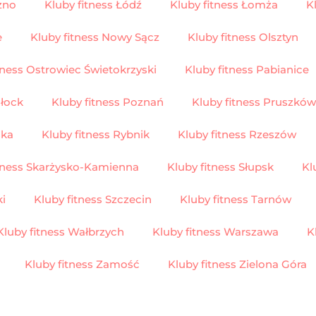
zno
Kluby fitness Łódź
Kluby fitness Łomża
K
e
Kluby fitness Nowy Sącz
Kluby fitness Olsztyn
tness Ostrowiec Świetokrzyski
Kluby fitness Pabianice
Płock
Kluby fitness Poznań
Kluby fitness Pruszków
ska
Kluby fitness Rybnik
Kluby fitness Rzeszów
itness Skarżysko-Kamienna
Kluby fitness Słupsk
Kl
ki
Kluby fitness Szczecin
Kluby fitness Tarnów
Kluby fitness Wałbrzych
Kluby fitness Warszawa
K
Kluby fitness Zamość
Kluby fitness Zielona Góra