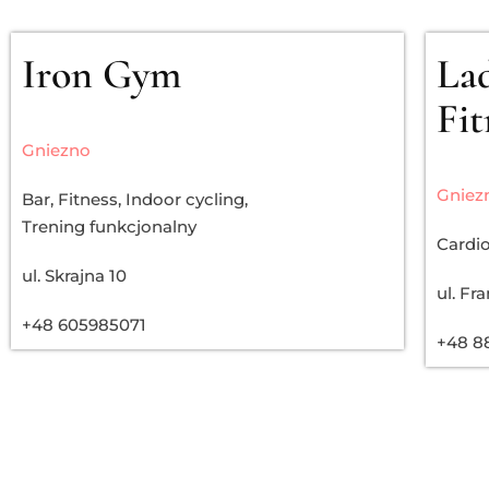
Iron Gym
La
Fit
Gniezno
Gniez
Bar
,
Fitness
,
Indoor cycling
,
Trening funkcjonalny
Cardi
ul. Skrajna 10
ul. Fr
+48 605985071
+48 8