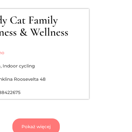
dy Cat Family
ness & Wellness
no
o
,
Indoor cycling
anklina Roosevelta 48
88422675
Pokaż więcej