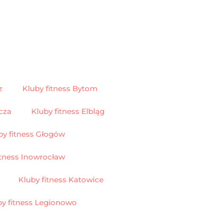
z
Kluby fitness Bytom
cza
Kluby fitness Elbląg
by fitness Głogów
itness Inowrocław
Kluby fitness Katowice
by fitness Legionowo