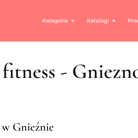
Kategorie
Katalogi
Prz
 fitness - Gniezn
s w Gnieźnie