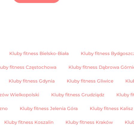
Kluby fitness Bielsko-Biała
Kluby fitness Bydgoszc
luby fitness Częstochowa
Kluby fitness Dąbrowa Górni
Kluby fitness Gdynia
Kluby fitness Gliwice
Klu
rzów Wielkopolski
Kluby fitness Grudziądz
Kluby f
rzno
Kluby fitness Jelenia Góra
Kluby fitness Kalisz
Kluby fitness Koszalin
Kluby fitness Kraków
Klu