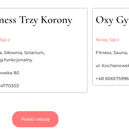
ness Trzy Korony
Oxy G
Sącz
Nowy Sącz
s
,
Siłownia
,
Solarium
,
Fitness
,
Sauna
,
g funkcjonalny
ul. Kochanows
wowska 80
+48 606575996
84770303
Pokaż więcej