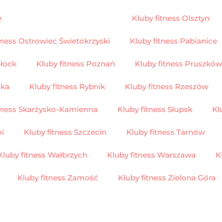
e
Kluby fitness Nowy Sącz
Kluby fitness Olsztyn
tness Ostrowiec Świetokrzyski
Kluby fitness Pabianice
Płock
Kluby fitness Poznań
Kluby fitness Pruszków
ska
Kluby fitness Rybnik
Kluby fitness Rzeszów
itness Skarżysko-Kamienna
Kluby fitness Słupsk
Kl
ki
Kluby fitness Szczecin
Kluby fitness Tarnów
Kluby fitness Wałbrzych
Kluby fitness Warszawa
K
Kluby fitness Zamość
Kluby fitness Zielona Góra