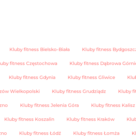
Kluby fitness Bielsko-Biała
Kluby fitness Bydgoszc
luby fitness Częstochowa
Kluby fitness Dąbrowa Górni
Kluby fitness Gdynia
Kluby fitness Gliwice
Klu
rzów Wielkopolski
Kluby fitness Grudziądz
Kluby f
rzno
Kluby fitness Jelenia Góra
Kluby fitness Kalisz
Kluby fitness Koszalin
Kluby fitness Kraków
Klu
zno
Kluby fitness Łódź
Kluby fitness Łomża
K