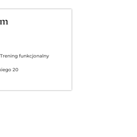
ym
Trening funkcjonalny
kiego 20