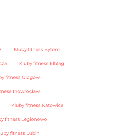
z
Kluby fitness Bytom
cza
Kluby fitness Elbląg
by fitness Głogów
itness Inowrocław
Kluby fitness Katowice
by fitness Legionowo
luby fitness Lubin