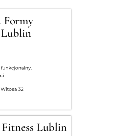
a Formy
y Lublin
 funkcjonalny
,
ci
 Witosa 32
Fitness Lublin