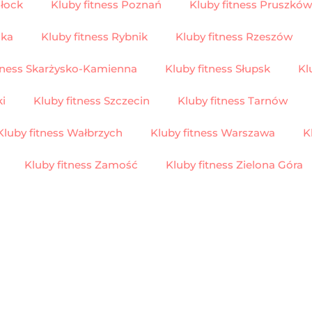
Płock
Kluby fitness Poznań
Kluby fitness Pruszków
ska
Kluby fitness Rybnik
Kluby fitness Rzeszów
itness Skarżysko-Kamienna
Kluby fitness Słupsk
Kl
ki
Kluby fitness Szczecin
Kluby fitness Tarnów
Kluby fitness Wałbrzych
Kluby fitness Warszawa
K
Kluby fitness Zamość
Kluby fitness Zielona Góra