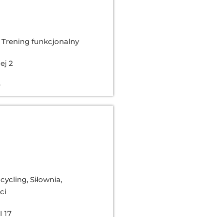
Trening funkcjonalny
ej 2
0
 cycling
,
Siłownia
,
ci
I 17