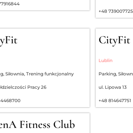
77916844
+48 739007725
yFit
CityFit
Lublin
ng
,
Siłownia
,
Trening funkcjonalny
Parking
,
Siłown
ółdzielczości Pracy 26
ul. Lipowa 13
14468700
+48 814647751
enA Fitness Club