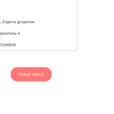
o
,
Zajęcia grupowa
tykańska 4
15266618
Pokaż więcej