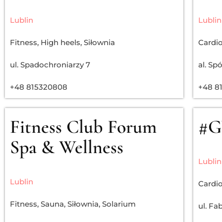
Lublin
Lublin
Fitness
,
High heels
,
Siłownia
Cardi
ul. Spadochroniarzy 7
al. Sp
+48 815320808
+48 8
Fitness Club Forum
#G
Spa & Wellness
Lublin
Lublin
Cardi
Fitness
,
Sauna
,
Siłownia
,
Solarium
ul. Fa