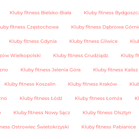
Kluby fitness Bielsko-Biała
Kluby fitness Bydgoszc
luby fitness Częstochowa
Kluby fitness Dąbrowa Górni
Kluby fitness Gdynia
Kluby fitness Gliwice
Klu
rzów Wielkopolski
Kluby fitness Grudziądz
Kluby f
rzno
Kluby fitness Jelenia Góra
Kluby fitness Kalisz
Kluby fitness Koszalin
Kluby fitness Kraków
Klu
zno
Kluby fitness Łódź
Kluby fitness Łomża
K
e
Kluby fitness Nowy Sącz
Kluby fitness Olsztyn
tness Ostrowiec Świetokrzyski
Kluby fitness Pabianice