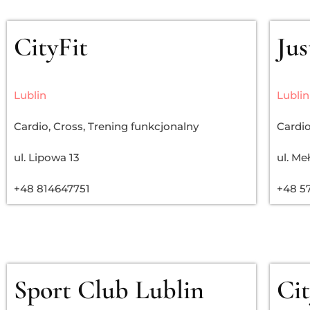
CityFit
Ju
Lublin
Lublin
Cardio
,
Cross
,
Trening funkcjonalny
Cardi
ul. Lipowa 13
ul. Me
+48 814647751
+48 5
Sport Club Lublin
Cit