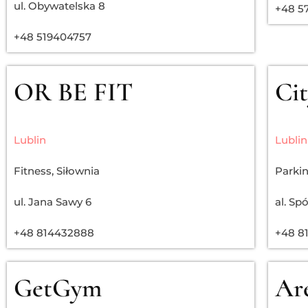
ul. Obywatelska 8
+48 5
+48 519404757
OR BE FIT
Cit
Lublin
Lublin
Fitness
,
Siłownia
Parki
ul. Jana Sawy 6
al. Sp
+48 814432888
+48 8
GetGym
Ar