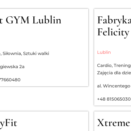
st GYM Lublin
Fabryk
Felicit
Lublin
o
,
Siłownia
,
Sztuki walki
Cardio
,
Trening
łgiewska 2a
Zajęcia dla dzie
77660480
al. Wincentego
+48 815065030
yFit
Xtreme 