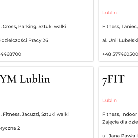
Lublin
o
,
Cross
,
Parking
,
Sztuki walki
Fitness
,
Taniec
,
ółdzielczości Pracy 26
al. Unii Lubelski
14468700
+48 57746050
YM Lublin
7FIT
Lublin
o
,
Fitness
,
Jacuzzi
,
Sztuki walki
Fitness
,
Indoor
Zajęcia dla dzie
bryczna 2
ul. Jana Pawła I