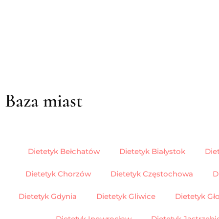
Baza miast
Dietetyk Bełchatów
Dietetyk Białystok
Die
Dietetyk Chorzów
Dietetyk Częstochowa
D
Dietetyk Gdynia
Dietetyk Gliwice
Dietetyk G
Dietetyk Inowrocław
Dietetyk Jastrzębi