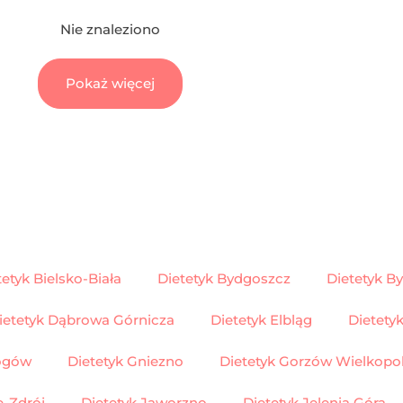
Nie znaleziono
Pokaż więcej
tetyk Bielsko-Biała
Dietetyk Bydgoszcz
Dietetyk B
ietetyk Dąbrowa Górnicza
Dietetyk Elbląg
Dietetyk
łogów
Dietetyk Gniezno
Dietetyk Gorzów Wielkopol
e-Zdrój
Dietetyk Jaworzno
Dietetyk Jelenia Góra