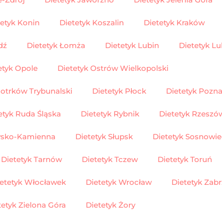
tetyk Konin
Dietetyk Koszalin
Dietetyk Kraków
dź
Dietetyk Łomża
Dietetyk Lubin
Dietetyk Lu
etyk Opole
Dietetyk Ostrów Wielkopolski
Dietetyk
iotrków Trybunalski
Dietetyk Płock
Dietetyk Pozn
etyk Ruda Śląska
Dietetyk Rybnik
Dietetyk Rzeszó
żysko-Kamienna
Dietetyk Słupsk
Dietetyk Sosnowie
Dietetyk Tarnów
Dietetyk Tczew
Dietetyk Toruń
etetyk Włocławek
Dietetyk Wrocław
Dietetyk Zabr
tetyk Zielona Góra
Dietetyk Żory