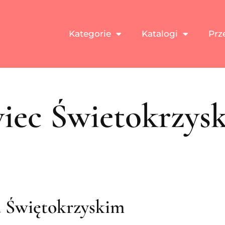
Kategorie
Katalogi
Prz
iec Świetokrzysk
u Świętokrzyskim