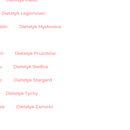
Dietetyk Legionowo
blin
Dietetyk Mysłowice
 Ostrowiec Świetokrzyski
ań
Dietetyk Pruszków
w
Dietetyk Siedlce
c
Dietetyk Stargard
Dietetyk Tychy
ze
Dietetyk Zamość