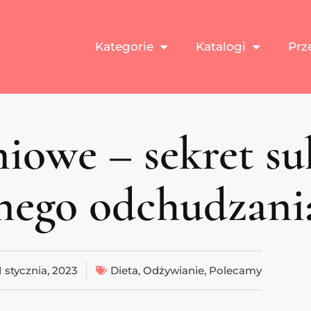
Kategorie
Katalogi
Prz
iowe – sekret su
nego odchudzani
1 stycznia, 2023
Dieta
,
Odżywianie
,
Polecamy