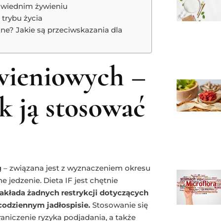
owiednim żywieniu
trybu życia
e? Jakie są przeciwskazania dla
wieniowych –
k ją stosować
ng – związana jest z wyznaczeniem okresu
 jedzenie. Dieta IF jest chętnie
nakłada żadnych restrykcji dotyczących
codziennym jadłospisie.
Stosowanie się
niczenie ryzyka podjadania, a także