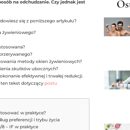
Ost
sób na odchudzanie. Czy jednak jest
owiesz się z poniższego artykułu?
na żywieniowego?
 stosowana?
 przerywanego?
sowania metody okien żywieniowych?
ąpienia skutków ubocznych?
nanie efektywnej i trwałej redukcji.
ż ten tekst dotyczący
postu
 stosować w praktyce?
g preferencji i trybu życia
8 – IF w praktyce