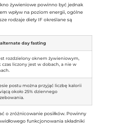
– okno żywieniowe powinno być jednak
em wpływ na poziom energii, ogólne
e rodzaje diety IF określane są
alternate day fasting
est rozdzielony oknem żywieniowym,
 czas liczony jest w dobach, a nie w
nach.
sie postu można przyjąć liczbę kalorii
wiącą około 25% dziennego
rzebowania.
bać o zróżnicowanie posiłków. Powinny
awidłowego funkcjonowania składniki