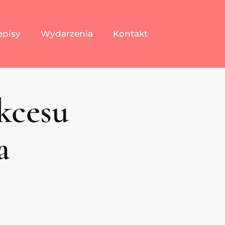
episy
Wydarzenia
Kontakt
kcesu
a