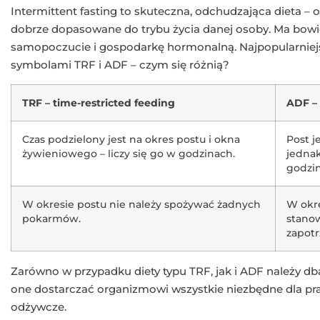
Intermittent fasting to skuteczna, odchudzająca dieta 
dobrze dopasowane do trybu życia danej osoby. Ma bowi
samopoczucie i gospodarkę hormonalną. Najpopularniejsz
symbolami TRF i ADF – czym się różnią?
TRF – time-restricted feeding
ADF – 
Czas podzielony jest na okres postu i okna
Post j
żywieniowego – liczy się go w godzinach.
jednak
godzi
W okresie postu nie należy spożywać żadnych
W okre
pokarmów.
stano
zapot
Zarówno w przypadku diety typu TRF, jak i ADF należy d
one dostarczać organizmowi wszystkie niezbędne dla pr
odżywcze.