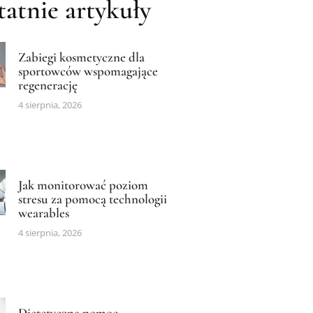
atnie artykuły
Zabiegi kosmetyczne dla
sportowców wspomagające
regenerację
4 sierpnia, 2026
Jak monitorować poziom
stresu za pomocą technologii
wearables
4 sierpnia, 2026
Dietetyczna pomoc