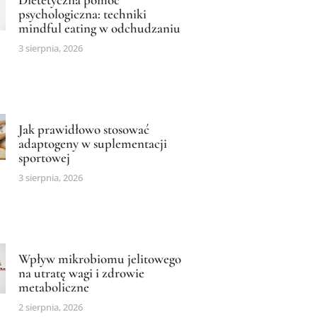
psychologiczna: techniki
mindful eating w odchudzaniu
3 sierpnia, 2026
Jak prawidłowo stosować
adaptogeny w suplementacji
sportowej
3 sierpnia, 2026
Wpływ mikrobiomu jelitowego
na utratę wagi i zdrowie
metaboliczne
2 sierpnia, 2026