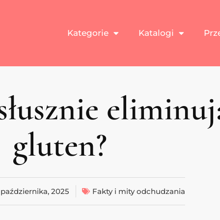
Kategorie
Katalogi
Prz
łusznie eliminują
gluten?
 października, 2025
Fakty i mity odchudzania