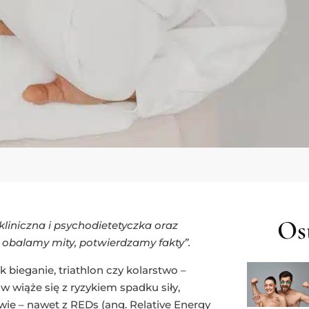
Ost
liniczna i psychodietetyczka oraz
 obalamy mity, potwierdzamy fakty”.
 bieganie, triathlon czy kolarstwo –
 wiąże się z ryzykiem spadku siły,
wie – nawet z REDs (ang. Relative Energy