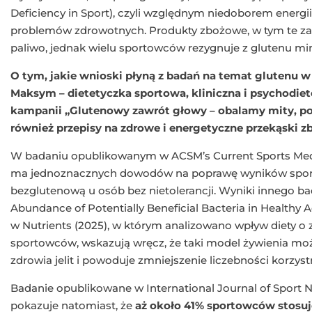
Deficiency in Sport), czyli względnym niedoborem energii
problemów zdrowotnych. Produkty zbożowe, w tym te za
paliwo, jednak wielu sportowców rezygnuje z glutenu m
O tym, jakie wnioski płyną z badań na temat glutenu 
Maksym – dietetyczka sportowa, kliniczna i psychodiete
kampanii „Glutenowy zawrót głowy – obalamy mity, po
również przepisy na zdrowe i energetyczne przekąski z
W badaniu opublikowanym w ACSM’s Current Sports Medic
ma jednoznacznych dowodów na poprawę wyników sporto
bezglutenową u osób bez nietolerancji. Wyniki innego b
Abundance of Potentially Beneficial Bacteria in Healthy 
w Nutrients (2025), w którym analizowano wpływ diety o 
sportowców, wskazują wręcz, że taki model żywienia moż
zdrowia jelit i powoduje zmniejszenie liczebności korzystn
Badanie opublikowane w International Journal of Sport N
pokazuje natomiast, że
aż około 41% sportowców stosu