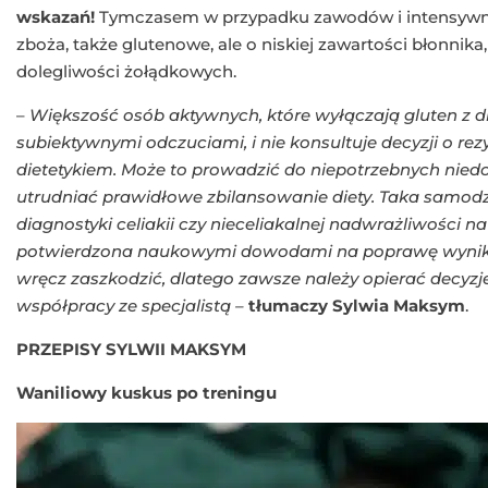
wskazań!
Tymczasem w przypadku zawodów i intensywn
zboża, także glutenowe, ale o niskiej zawartości błonnika
dolegliwości żołądkowych.
–
Większość osób aktywnych, które wyłączają gluten z die
subiektywnymi odczuciami, i nie konsultuje decyzji o rez
dietetykiem. Może to prowadzić do niepotrzebnych nie
utrudniać prawidłowe zbilansowanie diety.
Taka samodzi
diagnostyki celiakii czy nieceliakalnej nadwrażliwości na 
potwierdzona naukowymi dowodami na poprawę wynikó
wręcz zaszkodzić, dlatego zawsze należy opierać decyzje
współpracy ze specjalistą –
tłumaczy Sylwia Maksym
.
PRZEPISY SYLWII MAKSYM
Waniliowy kuskus po treningu