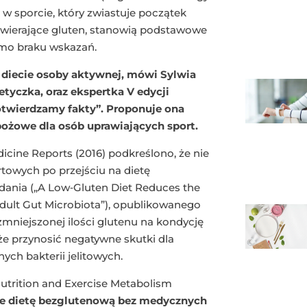
 w sporcie, który zwiastuje początek
wierające gluten, stanowią podstawowe
imo braku wskazań.
w diecie osoby aktywnej, mówi Sylwia
tyczka, oraz ekspertka V edycji
twierdzamy fakty”. Proponuje ona
bożowe dla osób uprawiających sport.
ine Reports (2016) podkreślono, że nie
wych po przejściu na dietę
adania („A Low‑Gluten Diet Reduces the
Adult Gut Microbiota”), opublikowanego
zmniejszonej ilości glutenu na kondycję
e przynosić negatywne skutki dla
ych bakterii jelitowych.
utrition and Exercise Metabolism
je dietę bezglutenową bez medycznych