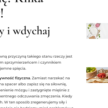
!
y i wdychaj
wną przyczyną takiego stanu rzeczy jest
szym sprzymierzeńcem i czynnikiem
jemne spięcia.
ywność fizyczna
. Zamiast narzekać na
a spacer albo zapisz się na siłownię,
lenienie mózgu i zastygnięte mięśnie z
manentnego odczuwania zmęczenia. Kiedy
h. W ten sposób zregenerujemy siły i