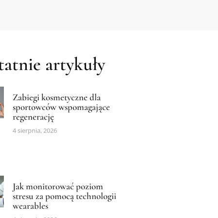
atnie artykuły
Zabiegi kosmetyczne dla
sportowców wspomagające
regenerację
4 sierpnia, 2026
Jak monitorować poziom
stresu za pomocą technologii
wearables