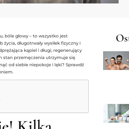
Ost
, bóle głowy – to wszystko jest
życia, długotrwały wysiłek fizyczny i
prężająca kąpiel i długi, regenerujący
em stan przemęczenia utrzymuje się
unąć od siebie niepokoje i lęki? Sprawdź
eniem.
y
ę! Kilka