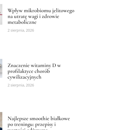
Wpływ mikrobiomu jelitowego
na utratę wagi i zdrowie
metaboliczne
2 sierpnia, 2026
Znaczenie witaminy D w
profilaktyce chorób
cywilizacyjnych
2 sierpnia, 2026
Najlepsze smoothie białkowe
po treningu: przepisy i
wartości odżywcze