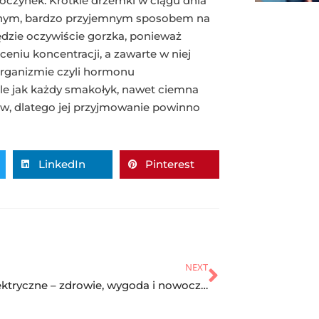
oczynek. Krótkie drzemki w ciągu dnia
ejnym, bardzo przyjemnym sposobem na
będzie oczywiście gorzka, ponieważ
niu koncentracji, a zawarte w niej
organizmie czyli hormonu
e jak każdy smakołyk, nawet ciemna
ów, dlatego jej przyjmowanie powinno
LinkedIn
Pinterest
NEXT
Grille elektryczne – zdrowie, wygoda i nowoczesne technologie