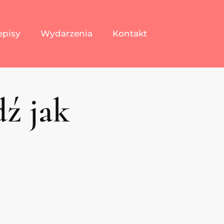
episy
Wydarzenia
Kontakt
ź jak