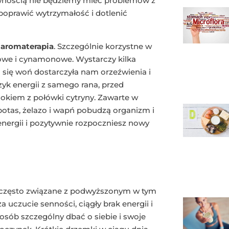
ewnością nie będziemy mieć problemów z
poprawić wytrzymałość i dotlenić
aromaterapia
. Szczególnie korzystne w
usowe i cynamonowe. Wystarczy kilka
się woń dostarczyła nam orzeźwienia i
zyk energii z samego rana, przed
okiem z połówki cytryny. Zawarte w
otas, żelazo i wapń pobudzą organizm i
energii i pozytywnie rozpoczniesz nowy
o często związane z podwyższonym w tym
uczucie senności, ciągły brak energii i
osób szczególny dbać o siebie i swoje