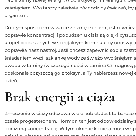
nabierzemy nowej energii. A po aktywnym treningu z p
zaśnięciem. Wystarczy zaledwie pół godziny ćwiczeń, by 
organizm.
Dobrym sposobem w walce ze zmęczeniem jest również
poprawie koncentracji i pobudzeniu ciała są olejki cytr
kropel podgrzanych w specjalnym kominku, by unosząca 
poprawiła nasz nastrój. Jeśli chcesz zapewnić sobie zastr
śniadaniem wypij szklankę wody ze świeżo wyciśniętym s
owocu witaminy (w szczególności witamina C) magnez, p
doskonale oczyszczą go z toksyn, a Ty nabierzesz nowej 
dzień.
Brak energii a ciąża
Zmęczenie w ciąży odczuwa wiele kobiet. Jest to bardz
czasie progesteronem. Hormon ten jest odpowiedzialny za 
obniżoną koncentrację. W tym okresie kobieta musi w sp