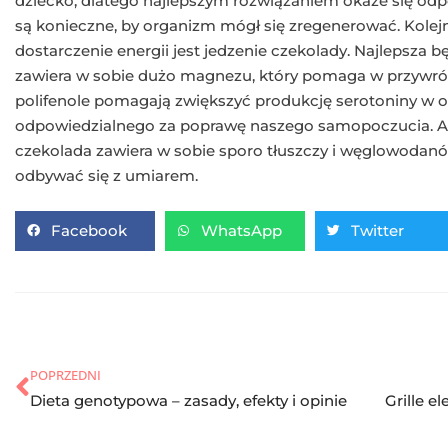
dziecko, dlatego najlepszym rozwiązaniem okaże się odp
są konieczne, by organizm mógł się zregenerować. Kol
dostarczenie energii jest jedzenie czekolady. Najlepsza 
zawiera w sobie dużo magnezu, który pomaga w przywróce
polifenole pomagają zwiększyć produkcję serotoniny w 
odpowiedzialnego za poprawę naszego samopoczucia. Al
czekolada zawiera w sobie sporo tłuszczy i węglowodan
odbywać się z umiarem.
Facebook
WhatsApp
Twitter
POPRZEDNI
Dieta genotypowa – zasady, efekty i opinie