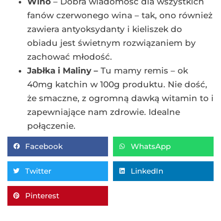
Wino
– Dobra wiadomość dla wszystkich
fanów czerwonego wina – tak, ono również
zawiera antyoksydanty i kieliszek do
obiadu jest świetnym rozwiązaniem by
zachować młodość.
Jabłka i Maliny –
Tu mamy remis – ok
40mg katchin w 100g produktu. Nie dość,
że smaczne, z ogromną dawką witamin to i
zapewniające nam zdrowie. Idealne
połączenie.
Facebook
WhatsApp
Twitter
LinkedIn
Pinterest