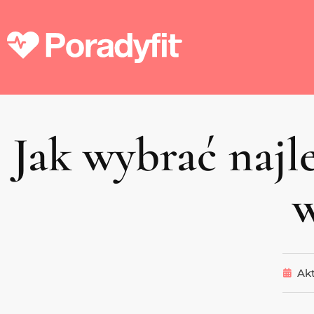
Jak wybrać najl
w
Akt