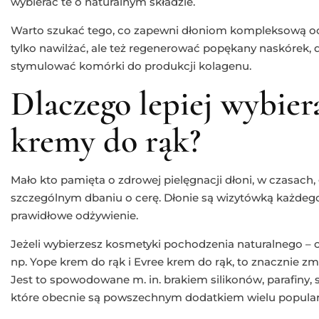
wybierać te o naturalnym składzie.
Warto szukać tego, co zapewni dłoniom kompleksową oc
tylko nawilżać, ale też regenerować popękany naskórek, d
stymulować komórki do produkcji kolagenu.
Dlaczego lepiej wybier
kremy do rąk?
Mało kto pamięta o zdrowej pielęgnacji dłoni, w czasach,
szczególnym dbaniu o cerę. Dłonie są wizytówką każdego 
prawidłowe odżywienie.
Jeżeli wybierzesz kosmetyki pochodzenia naturalnego – o
np. Yope krem do rąk i Evree krem do rąk, to znacznie zm
Jest to spowodowane m. in. brakiem silikonów, parafiny
które obecnie są powszechnym dodatkiem wielu popula