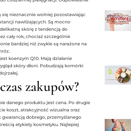
 się nieznacznie wolniej pozostawiając
bstancji nawilżających. Są mocno
delikatną skórę z tendencją do
 cały rok, chociaż szczególnie
nie bardziej niż zwykle są narażone na
mróz.
est koenzym Q10. Mają działanie
ygląd skóry dłoni. Pobudzają komórki
ojrzałej.
dczas zakupów?
e danego produktu jest cena. Po drugie
e koszt, atrakcyjność wizualna oraz
 gwarancją dobrego, przemyślanego
eścią etykiety kosmetyku. Najlepiej