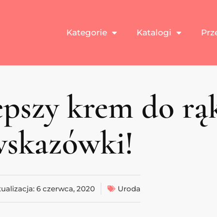
Kategorie
Katalogi
Prz
epszy krem do rą
skazówki!
ualizacja:
6 czerwca, 2020
Uroda