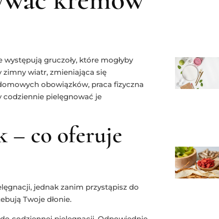
nie występują gruczoły, które mogłyby
y zimny wiatr, zmieniająca się
 domowych obowiązków, praca fizyczna
y codziennie pielęgnować je
 – co oferuje
lęgnacji, jednak zanim przystąpisz do
ebują Twoje dłonie.
 do codziennej pielęgnacji. Odpowiednie