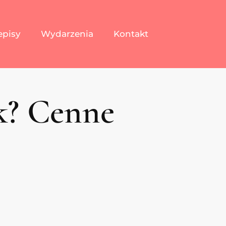
episy
Wydarzenia
Kontakt
k? Cenne