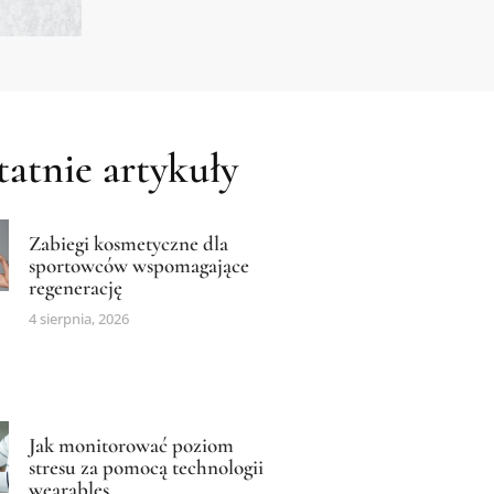
atnie artykuły
Zabiegi kosmetyczne dla
sportowców wspomagające
regenerację
4 sierpnia, 2026
Jak monitorować poziom
stresu za pomocą technologii
wearables