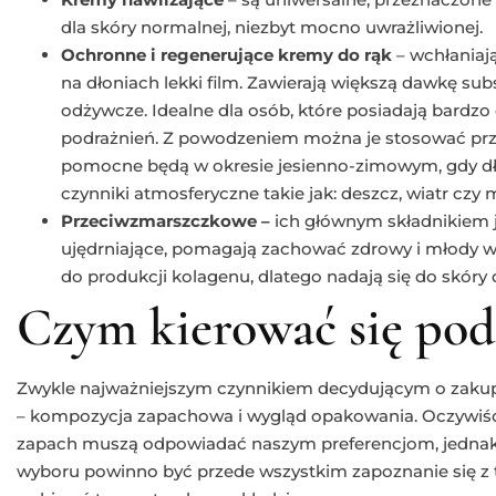
dla skóry normalnej, niezbyt mocno uwrażliwionej.
Ochronne i regenerujące kremy do rąk
– wchłaniają
na dłoniach lekki film. Zawierają większą dawkę su
odżywcze. Idealne dla osób, które posiadają bardzo 
podrażnień. Z powodzeniem można je stosować przez
pomocne będą w okresie jesienno-zimowym, gdy dło
czynniki atmosferyczne takie jak: deszcz, wiatr czy 
Przeciwzmarszczkowe –
ich głównym składnikiem j
ujędrniające, pomagają zachować zdrowy i młody w
do produkcji kolagenu, dlatego nadają się do skóry d
Czym kierować się po
Zwykle najważniejszym czynnikiem decydującym o zakupi
– kompozycja zapachowa i wygląd opakowania. Oczywiści
zapach muszą odpowiadać naszym preferencjom, jednak
wyboru powinno być przede wszystkim zapoznanie się z tr