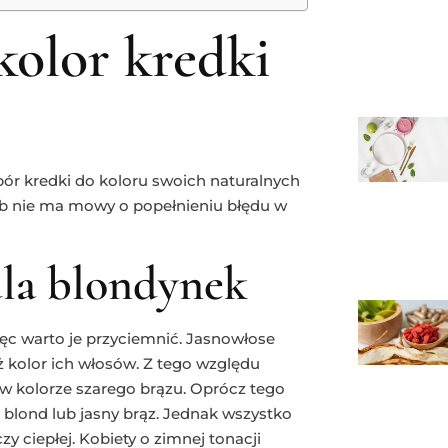
kolor kredki
bór kredki do koloru swoich naturalnych
ób nie ma mowy o popełnieniu błędu w
dla blondynek
ęc warto je przyciemnić. Jasnowłose
ż kolor ich włosów. Z tego względu
w kolorze szarego brązu. Oprócz tego
t, blond lub jasny brąz. Jednak wszystko
czy ciepłej. Kobiety o zimnej tonacji