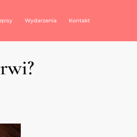
episy
Wydarzenia
Kontakt
brwi?