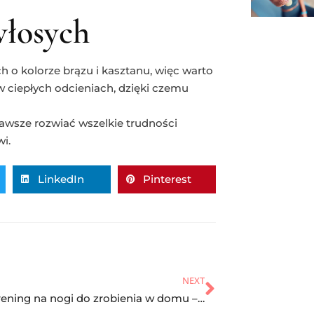
włosych
h o kolorze brązu i kasztanu, więc warto
 w ciepłych odcieniach, dzięki czemu
awsze rozwiać wszelkie trudności
i.
LinkedIn
Pinterest
NEXT
Szybki trening na nogi do zrobienia w domu – tylko 7 minut!