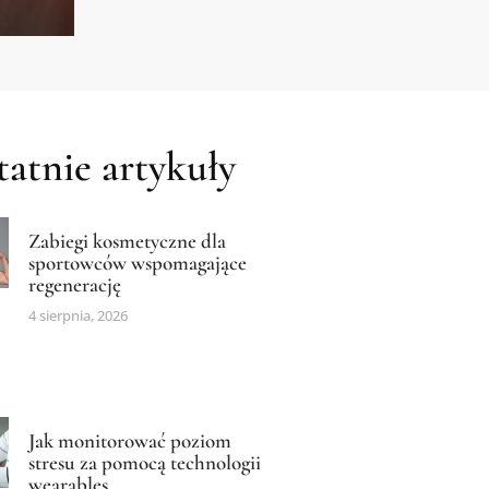
atnie artykuły
Zabiegi kosmetyczne dla
sportowców wspomagające
regenerację
4 sierpnia, 2026
Jak monitorować poziom
stresu za pomocą technologii
wearables