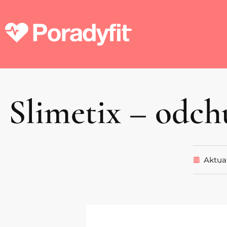
Slimetix – odc
Aktual