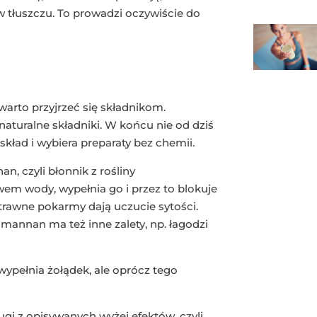
tłuszczu. To prowadzi oczywiście do
warto przyjrzeć się składnikom.
aturalne składniki. W końcu nie od dziś
ład i wybiera preparaty bez chemii.
, czyli błonnik z rośliny
em wody, wypełnia go i przez to blokuje
trawne pokarmy dają uczucie sytości.
omannan ma też inne zalety, np. łagodzi
ypełnia żołądek, ale oprócz tego
gi z opisywanych wyżej efektów, czyli