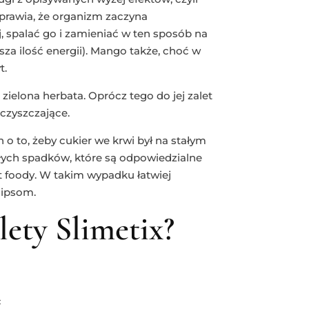
sprawia, że organizm zaczyna
 spalać go i zamieniać w ten sposób na
za ilość energii). Mango także, choć w
t.
ielona herbata. Oprócz tego do jej zalet
oczyszczające.
o to, żeby cukier we krwi był na stałym
głych spadków, które są odpowiedzialne
st foody. W takim wypadku łatwiej
hipsom.
lety Slimetix?
c