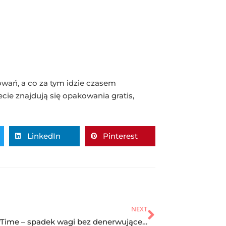
kowań, a co za tym idzie czasem
ie znajdują się opakowania gratis,
LinkedIn
Pinterest
NEXT
SlimmerTime – spadek wagi bez denerwującego głodu