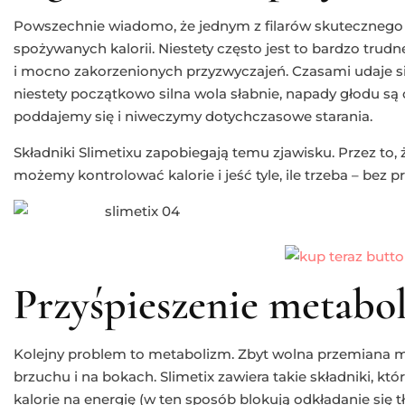
Powszechnie wiadomo, że jednym z filarów skutecznego o
spożywanych kalorii. Niestety często jest to bardzo trud
i mocno zakorzenionych przyzwyczajeń. Czasami udaje si
niestety początkowo silna wola słabnie, napady głodu są 
poddajemy się i niweczymy dotychczasowe starania.
Składniki Slimetixu zapobiegają temu zjawisku. Przez to, 
możemy kontrolować kalorie i jeść tyle, ile trzeba – bez 
Przyśpieszenie metabo
Kolejny problem to metabolizm. Zbyt wolna przemiana mat
brzuchu i na bokach. Slimetix zawiera takie składniki, kt
kalorie na energię (w ten sposób blokują odkładanie się tł