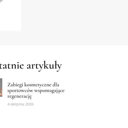
atnie artykuły
Zabiegi kosmetyczne dla
sportowców wspomagające
regenerację
4 sierpnia, 2026