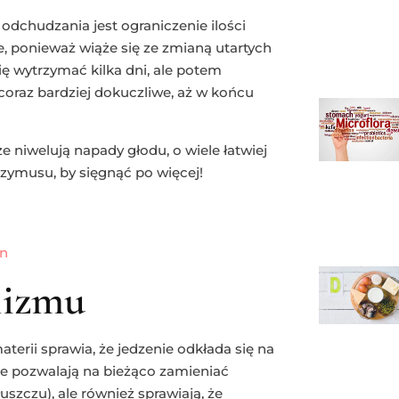
dchudzania jest ograniczenie ilości
ne, ponieważ wiąże się ze zmianą utartych
ę wytrzymać kilka dni, ale potem
coraz bardziej dokuczliwe, aż w końcu
że niwelują napady głodu, o wiele łatwiej
przymusu, by sięgnąć po więcej!
lizmu
erii sprawia, że jedzenie odkłada się na
óre pozwalają na bieżąco zamieniać
uszczu), ale również sprawiają, że