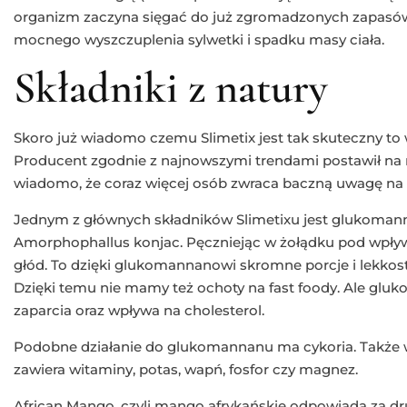
organizm zaczyna sięgać do już zgromadzonych zapasów 
mocnego wyszczuplenia sylwetki i spadku masy ciała.
Składniki z natury
Skoro już wiadomo czemu Slimetix jest tak skuteczny to 
Producent zgodnie z najnowszymi trendami postawił na n
wiadomo, że coraz więcej osób zwraca baczną uwagę na sk
Jednym z głównych składników Slimetixu jest glukomannan
Amorphophallus konjac. Pęczniejąc w żołądku pod wpływ
głód. To dzięki glukomannanowi skromne porcje i lekkos
Dzięki temu nie mamy też ochoty na fast foody. Ale gluk
zaparcia oraz wpływa na cholesterol.
Podobne działanie do glukomannanu ma cykoria. Także w
zawiera witaminy, potas, wapń, fosfor czy magnez.
African Mango, czyli mango afrykańskie odpowiada za dru