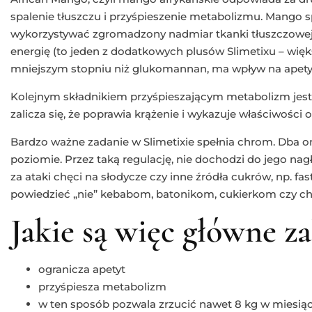
spalenie tłuszczu i przyśpieszenie metabolizmu. Mango 
wykorzystywać zgromadzony nadmiar tkanki tłuszczowej,
energię (to jeden z dodatkowych plusów Slimetixu – więks
mniejszym stopniu niż glukomannan, ma wpływ na apety
Kolejnym składnikiem przyśpieszającym metabolizm jest z
zalicza się, że poprawia krążenie i wykazuje właściwości 
Bardzo ważne zadanie w Slimetixie spełnia chrom. Dba on 
poziomie. Przez taką regulację, nie dochodzi do jego na
za ataki chęci na słodycze czy inne źródła cukrów, np. fa
powiedzieć „nie” kebabom, batonikom, cukierkom czy c
Jakie są więc główne za
ogranicza apetyt
przyśpiesza metabolizm
w ten sposób pozwala zrzucić nawet 8 kg w miesią