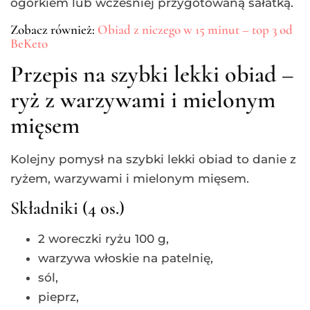
ogórkiem lub wcześniej przygotowaną sałatką.
Zobacz również:
Obiad z niczego w 15 minut – top 3 od
BeKeto
Przepis na szybki lekki obiad –
ryż z warzywami i mielonym
mięsem
Kolejny pomysł na szybki lekki obiad to danie z
ryżem, warzywami i mielonym mięsem.
Składniki (4 os.)
2 woreczki ryżu 100 g,
warzywa włoskie na patelnię,
sól,
pieprz,