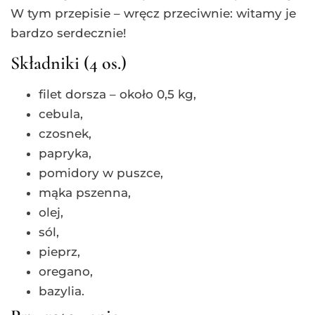
W tym przepisie – wręcz przeciwnie: witamy je
bardzo serdecznie!
Składniki (4 os.)
filet dorsza – około 0,5 kg,
cebula,
czosnek,
papryka,
pomidory w puszce,
mąka pszenna,
olej,
sól,
pieprz,
oregano,
bazylia.