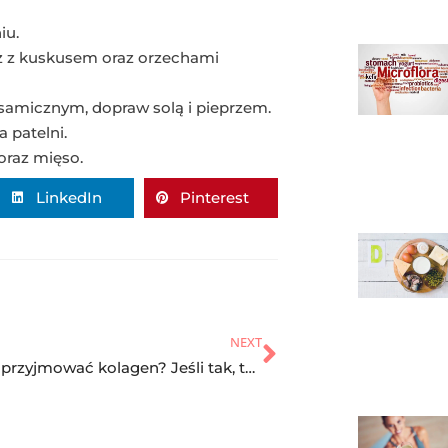
iu.
cz z kuskusem oraz orzechami
lsamicznym, dopraw solą i pieprzem.
 patelni.
oraz mięso.
LinkedIn
Pinterest
NEXT
Czy warto przyjmować kolagen? Jeśli tak, to jaki?