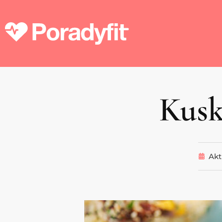
Kusk
Akt