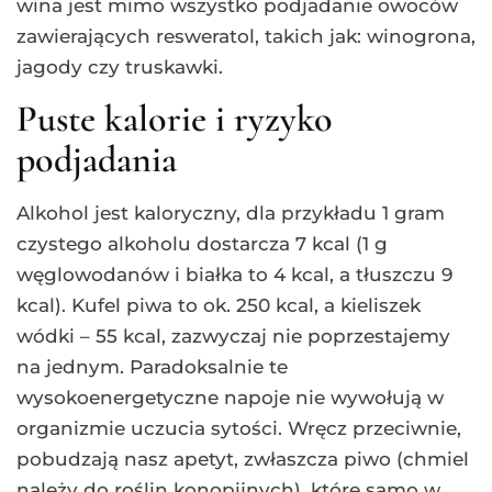
wina jest mimo wszystko podjadanie owoców
zawierających resweratol, takich jak: winogrona,
jagody czy truskawki.
Puste kalorie i ryzyko
podjadania
Alkohol jest kaloryczny, dla przykładu 1 gram
czystego alkoholu dostarcza 7 kcal (1 g
węglowodanów i białka to 4 kcal, a tłuszczu 9
kcal). Kufel piwa to ok. 250 kcal, a kieliszek
wódki – 55 kcal, zazwyczaj nie poprzestajemy
na jednym. Paradoksalnie te
wysokoenergetyczne napoje nie wywołują w
organizmie uczucia sytości. Wręcz przeciwnie,
pobudzają nasz apetyt, zwłaszcza piwo (chmiel
należy do roślin konopijnych), które samo w