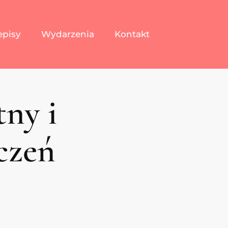
episy
Wydarzenia
Kontakt
ny i
czeń