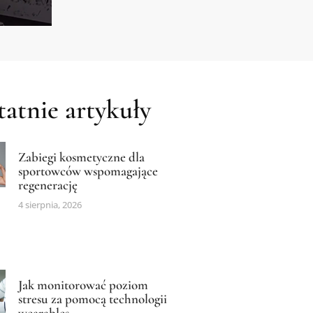
atnie artykuły
Zabiegi kosmetyczne dla
sportowców wspomagające
regenerację
4 sierpnia, 2026
Jak monitorować poziom
stresu za pomocą technologii
wearables