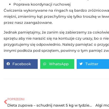
Poprawa koordynacji ruchowej
Ćwiczenia wykonywane na ringach są bardzo zróżnico
mięśni, zmienimy kąt przechylimy się tylko troszkę w lewo
przez nasz zaangażowane.
Jednak pamiętajmy, że zanim się zabierzemy za cokolwi
sprzętu aby nie narazić się na kontuzje czy urazy, bo o n
przygotujemy się odpowiednio. Należy pamiętać o przygot
innymi podłoża pod sprzętem, powinny o tym pamięć zw
Facebook
WhatsApp
Twitter
POPRZEDNI
Dieta zupowa – schudnij nawet 5 kg w tydzień! Zasady, efekty i jadłospis
Algi mo