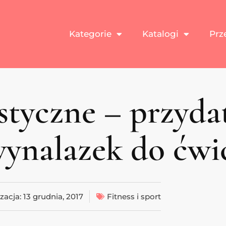
Kategorie
Katalogi
Prz
tyczne – przydat
wynalazek do ćwi
zacja:
13 grudnia, 2017
Fitness i sport