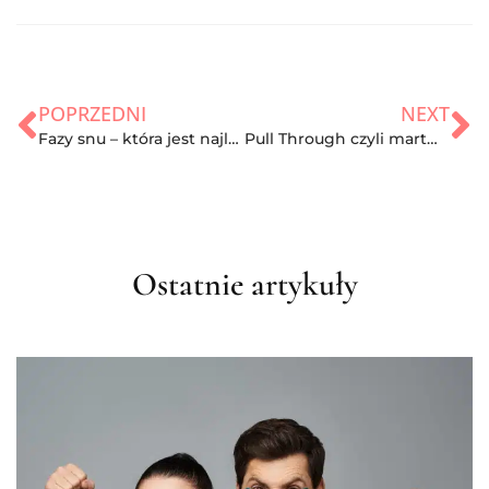
POPRZEDNI
NEXT
Fazy snu – która jest najlepsza dla zdrowia?
Pull Through czyli martwy ciąg z użyciem wyciągu
Ostatnie artykuły