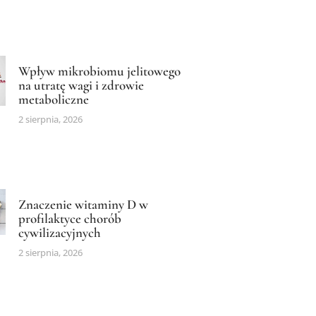
Wpływ mikrobiomu jelitowego
na utratę wagi i zdrowie
metaboliczne
2 sierpnia, 2026
Znaczenie witaminy D w
profilaktyce chorób
cywilizacyjnych
2 sierpnia, 2026