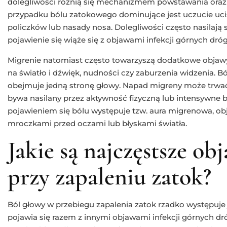
dolegliwości różnią się mechanizmem powstawania ora
przypadku bólu zatokowego dominujące jest uczucie ucisk
policzków lub nasady nosa. Dolegliwości często nasilają 
pojawienie się wiąże się z objawami infekcji górnych dr
Migrenie natomiast często towarzyszą dodatkowe objawy
na światło i dźwięk, nudności czy zaburzenia widzenia. Bó
obejmuje jedną stronę głowy. Napad migreny może trwać 
bywa nasilany przez aktywność fizyczną lub intensywne 
pojawieniem się bólu występuje tzw. aura migrenowa, obj
mroczkami przed oczami lub błyskami światła.
Jakie są najczęstsze o
przy zapaleniu zatok?
Ból głowy w przebiegu zapalenia zatok rzadko występuje 
pojawia się razem z innymi objawami infekcji górnych d