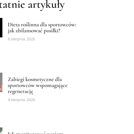
atnie artykuły
Dieta roślinna dla sportowców:
jak zbilansować posiłki?
8 sierpnia, 2026
Zabiegi kosmetyczne dla
sportowców wspomagające
regenerację
4 sierpnia, 2026
Jak monitorować poziom