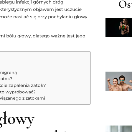
Ost
zebiegu infekcji górnych dróg
kterystycznym objawem jest uczucie
 może nasilać się przy pochylaniu głowy
i bólu głowy, dlatego ważne jest jego
 migreną
zatok?
cie zapalenia zatok?
warto wypróbować?
związanego z zatokami
głowy