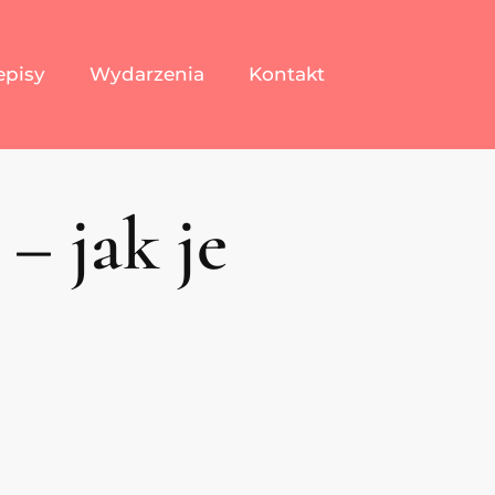
episy
Wydarzenia
Kontakt
– jak je