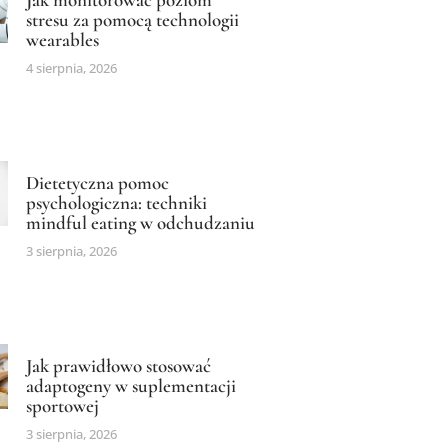
stresu za pomocą technologii
wearables
4 sierpnia, 2026
Dietetyczna pomoc
psychologiczna: techniki
mindful eating w odchudzaniu
3 sierpnia, 2026
Jak prawidłowo stosować
adaptogeny w suplementacji
sportowej
3 sierpnia, 2026