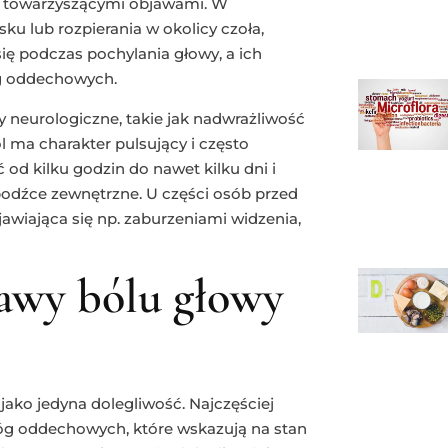
z towarzyszącymi objawami. W
u lub rozpierania w okolicy czoła,
się podczas pochylania głowy, a ich
óg oddechowych.
 neurologiczne, takie jak nadwrażliwość
l ma charakter pulsujący i często
od kilku godzin do nawet kilku dni i
bodźce zewnętrzne. U części osób przed
awiająca się np. zaburzeniami widzenia,
bjawy bólu głowy
jako jedyna dolegliwość. Najczęściej
róg oddechowych, które wskazują na stan