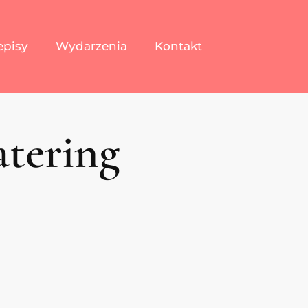
episy
Wydarzenia
Kontakt
atering