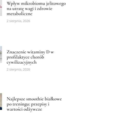
Wpływ mikrobiomu jelitowego
na utratę wagi i zdrowie
metaboliczne
2 sierpnia, 2026
Znaczenie witaminy D w
profilaktyce chorób
cywilizacyjnych
2 sierpnia, 2026
Najlepsze smoothie białkowe
po treningu: przepisy i
wartości odżywcze