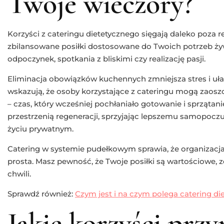
Twoje wieczory?
Korzyści z cateringu dietetycznego sięgają daleko poza 
zbilansowane posiłki dostosowane do Twoich potrzeb ży
odpoczynek, spotkania z bliskimi czy realizację pasji.
Eliminacja obowiązków kuchennych zmniejsza stres i uła
wskazują, że osoby korzystające z cateringu mogą zaos
– czas, który wcześniej pochłaniało gotowanie i sprzątan
przestrzenią regeneracji, sprzyjając lepszemu samopoczu
życiu prywatnym.
Catering w systemie pudełkowym sprawia, że organizacj
prosta. Masz pewność, że Twoje posiłki są wartościowe, 
chwili.
Sprawdź również:
Czym jest i na czym polega catering di
Jakie korzyści przy