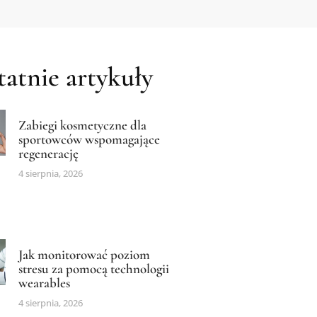
atnie artykuły
Zabiegi kosmetyczne dla
sportowców wspomagające
regenerację
4 sierpnia, 2026
Jak monitorować poziom
stresu za pomocą technologii
wearables
4 sierpnia, 2026