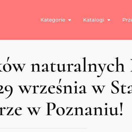
Kategorie
Katalogi
Prz
ków naturalnych 
 29 września w S
rze w Poznaniu!