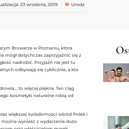
ualizacja:
23 września, 2019
Uroda
Ost
tarym Browarze w Poznaniu, która
nie mógł dotychczas zaprzyjaźnić się z
łość nadrobić. Przyjaźń nie jest tu
lnych odbywają się cyklicznie, a kto
drowia… to więcej piękna. Ten ciąg
ego kosmetyki naturalne robią od
coraz większej świadomości wśród Polek i
e można wynieść z wydarzenia dużo
órcom oraz właścicielom marek