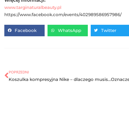
Więcej informacji:
www.targinaturalbeauty.pl
https://www.facebook.com/events/402989586957986/
Facebook
WhatsApp
Twitter
POPRZEDNI
Koszulka kompresyjna Nike – dlaczego musisz ją mieć?