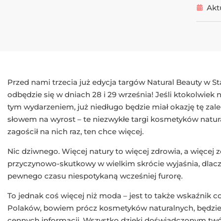
Akt
Przed nami trzecia już edycja targów Natural Beauty w S
odbędzie się w dniach 28 i 29 września! Jeśli ktokolwiek 
tym wydarzeniem, już niedługo będzie miał okazję tę zaleg
słowem na wyrost – te niezwykłe targi kosmetyków natura
zagościł na nich raz, ten chce więcej.
Nic dziwnego. Więcej natury to więcej zdrowia, a więcej z
przyczynowo-skutkowy w wielkim skrócie wyjaśnia, dlacz
pewnego czasu niespotykaną wcześniej furorę.
To jednak coś więcej niż moda – jest to także wskaźnik 
Polaków, bowiem prócz kosmetyków naturalnych, będzi
cennych informacji. Wszystko dzięki doświadczonym tw