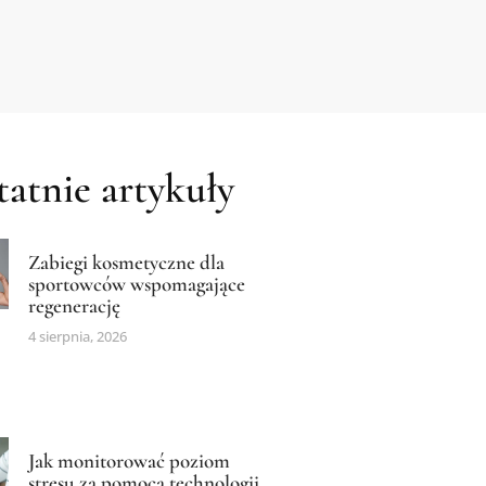
atnie artykuły
Zabiegi kosmetyczne dla
sportowców wspomagające
regenerację
4 sierpnia, 2026
Jak monitorować poziom
stresu za pomocą technologii