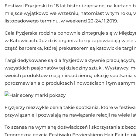
Festiwal Fryzjerski to 18 lat historii zapisanej na kartach
miejsce wyjątkowo we wrześniu, natomiast w tym roku, w
listopadowego terminu, w weekend 23-24.11.2019.
Cała fryzjerska rodzina ponownie zintegruje się w M
w Katowicach. Już dziś organizatorzy zapowiadają wiele 
część barberska, której prekursorem są katowickie targi 
Targi dedykowane są dla fryzjerów aktywnie pracujących,
wszystkich pasjonatów tej dziedziny sztuki. Wystawcy,
swoich produktów mają niecodzienną okazję spotkania si
porozmawiania o produktach i nowościach i tym samym z
Fryzjerzy niezwykle cenią takie spotkania, które w festi
przywiązanie i pozwalają na nawiązanie relacji na wiele lat
To szansa na wymianę doświadczeń i skorzystania z bez
Tegoroczna edycja Festiwalu Fryzjerskiego Hair Fair to ni