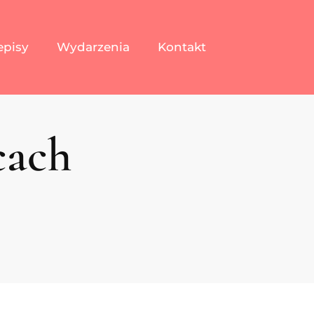
episy
Wydarzenia
Kontakt
cach