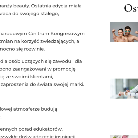
Ost
 branży beauty. Ostatnia edycja miała
raca do swojego stałego,
iędzynarodowym Centrum Kongresowym
zmian na korzyść zwiedzających, a
mocno się rozwinie.
 dla osób uczących się zawodu i dla
 mocno zaangażowani w promocję
ę ze swoimi klientami,
aproszenia do świata swojej marki.
walowej atmosferze budują
.
cennych porad edukatorów.
ezwykłe doświadczenie inspiracji,