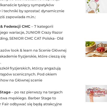
 kilkanaście tysięcy sympatyków
 i techniki by sprostać dynamicznie
ziś zapowiada m.in.:
 & Federacji CMC
– 7 kategorii
ego wariacje, JUNIOR Crazy Razor
ing, SENIOR CMC CAT Polska- Old
azów look & learn na Scenie Głównej
kademie fryzjerskie, które cieszą się
.
zkół fryzjerskich, którzy angażują
ystępów scenicznych. Pod okiem
 show na Głównej scenie
 Stage
– po raz pierwszy na targach
stwa męskiego. Barber Stage to
r Fair odbywać się będą atrakcyjne