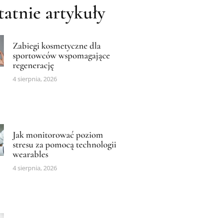
atnie artykuły
Zabiegi kosmetyczne dla
sportowców wspomagające
regenerację
4 sierpnia, 2026
Jak monitorować poziom
stresu za pomocą technologii
wearables
4 sierpnia, 2026