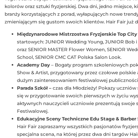
kolorów oraz sztuki fryzjerskiej. Dwa dni, jedno miejsce,
branży korzystających z porad, wyłapujących nowe trendy
zmieniającym się gustom swoich klientów. Hair Fair już d
Międzynarodowe Mistrzostwa Fryzjerskie Top City
startowych: JUNIOR Wedding Young, JUNIOR Bob i j
oraz SENIOR MASTER Flower Women, SENIOR Wedd
School, SENIOR CMC CAT Polska Salon Look.
Academy Day
– Bogaty program szkoleniowych pok
Show & Artist, przygotowany przez czołowe polskie a
dużym zainteresowaniem festiwalowej publiczności
Parada Szkół –
czas dla Młodzieży! Pokazy uczniów s
się w przygotowanie swoich pierwszych w życiu w
aktywnych nauczycieli uczniowie prezentują swoje
Festiwalowej.
Edukacyjne Sceny Techniczne Edu Stage & Barber
Hair Fair zapraszamy wszystkich pasjonatów fryzjer
specjalna scena, na której przez dwa dni targów Hai