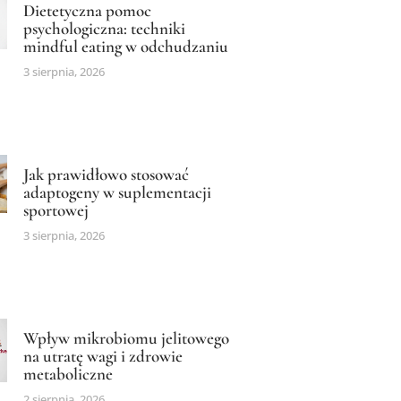
Dietetyczna pomoc
psychologiczna: techniki
mindful eating w odchudzaniu
3 sierpnia, 2026
Jak prawidłowo stosować
adaptogeny w suplementacji
sportowej
3 sierpnia, 2026
Wpływ mikrobiomu jelitowego
na utratę wagi i zdrowie
metaboliczne
2 sierpnia, 2026