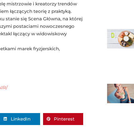
ielę mistrzowie i kreatorzy trendów
iem łączących teorię z praktyką.
ku stanie się Scena Główna, na której
epszymi postaciami nowoczesnego
pektakl łączący w widowiskowy
etkami marek fryzjerskich,
IR/
LinkedIn
Pinterest