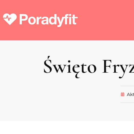
Święto Fry
Akt