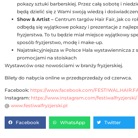
pokazy sztuki barberskiej. Przez całą sobotę i niedz
będą dzielić się z Wami swoją wiedzą i doświadczen
Show & Artist –
Centrum targów Hair Fair, jak co ro
odbędą się wyjątkowe pokazy i prezentacje z najl
fryzjerstwa. To tu będzie miał miejsce wyjątkowy s
sposób fryzjerstwo, modę i make-up.
Najatrakcyjniejsza w Polsce Hala wystawiennicza z s
promocjami na stoiskach
Wystawców oraz nowościami w branży fryzjerskiej.
Bilety do nabycia online w przedsprzedaży od czerwca.
Facebook:
https://www.facebook.com/FESTIWAL.HAIR.FA
Instagram:
https://www.instagram.com/festiwalfryzjerski/
@
www.festiwalfryzjerski.pl
Facebook
WhatsApp
Twitter