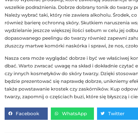
wszelkie podrażnienia. Dobrze dobrany tonik do twarzy
Należy wybrać taki, który nie zawiera alkoholu. Środek, c
również barierę ochronną skóry. Skutkiem naruszenia w
wydzielanie jeszcze większej ilości sebum w celu jej o
dopasowanego peelingu do twarzy również zapewni zah
złuszczy martwe komórki naskórka i sprawi, że nos, czoło
Nasza cera może wyglądać dobrze i być we właściwej kon
dbać. Warto zwracać uwagę na skład i dokładnie czytać 
czy innych kosmetyków do skóry twarzy. Dzięki stosowa
będzie prezentować się naprawdę dobrze, unikniemy efekt
także powstawanie krostek czy zaskórników. Kup odpowie
twarzy, zapomnij o częściach buzi, które się błyszczą i cie
Facebook
WhatsApp
Twitter