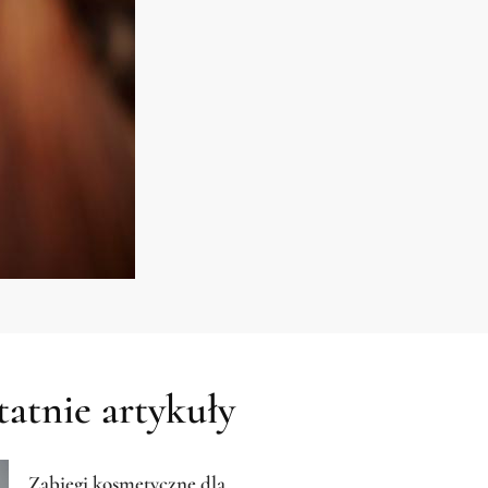
atnie artykuły
Zabiegi kosmetyczne dla