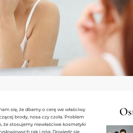
Ost
nam się, że dbamy o cerę we właściwy
zącej brody, nosa czy czoła. Problem
, że stosujemy niewłaściwe kosmetyki
zysłowiowych rąk i nóg. Dowiedz się,