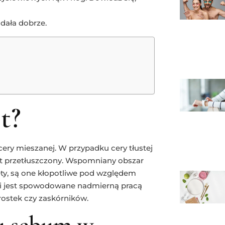
ądała dobrze.
t?
 cery mieszanej. W przypadku cery tłustej
est przetłuszczony. Wspomniany obszar
tety, są one kłopotliwe pod względem
olei jest spowodowane nadmierną pracą
ostek czy zaskórników.
u sebum w