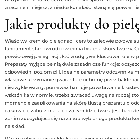
znacznie mniejsza, a niedoskonałości staną się prawie n
Jakie produkty do piel
Właściwy krem do pielęgnacji cery to zaledwie połowa s
fundament stanowi odpowiednia higiena skóry twarzy. C
prawidłowej pielęgnacji, która odgrywa kluczową rolę w 
Preparaty myjące pełnią dwie zasadnicze funkcje: oczysz
odpowiedni poziom pH. Idealne parametry odczynnika mie
właściwe utrzymanie gwarantuje ochronę przez bakteria
niezwykle ważny, ponieważ hamuje powstawanie krostek
wskaźnika w normie, trzeba zwracać uwagę na rodzaj s
momencie zaaplikowania na skórę tłustą preparatu o o
całkowicie zaburzona, a co za tym idzie twarz jest bardzi
Zanim zdecydujesz się na zakup wybranego produktu konie
na skład.
Warto wybierać produkty, które zawierają substancje anty