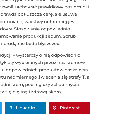
 pozwoli zachować prawidłowy poziom pH.
o prawda odtłuszcza cerę, ale usuwa
spomnianej warstwy ochronnej jest
dbudowy. Stosowanie odpowiednio
amowanie produkcji sebum. Scrub
 i brodą nie będą błyszczeć.
dycji – wystarczy o nią odpowiednio
etykiety wybieranych przez nas kremów
niu odpowiednich produktów nasza cera
u nadmiernego świecenia się strefy T, a
dni krem, peeling czy żel do mycia
sz się piękną i zdrową skórą.
LinkedIn
Pinterest