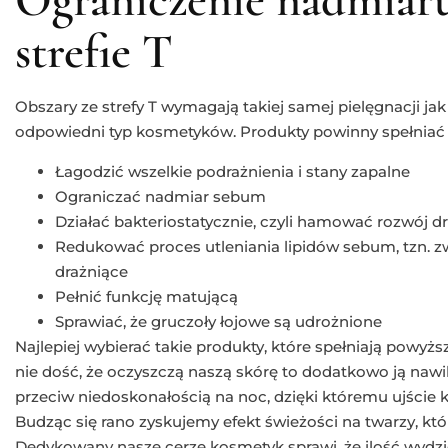
strefie T
Obszary ze strefy T wymagają takiej samej pielęgnacji jak
odpowiedni typ kosmetyków. Produkty powinny spełniać 
Łagodzić wszelkie podrażnienia i stany zapalne
Ograniczać nadmiar sebum
Działać bakteriostatycznie, czyli hamować rozwój 
Redukować proces utleniania lipidów sebum, tzn. zw
drażniące
Pełnić funkcję matującą
Sprawiać, że gruczoły łojowe są udrożnione
Najlepiej wybierać takie produkty, które spełniają powy
nie dość, że oczyszczą naszą skórę to dodatkowo ją naw
przeciw niedoskonałością na noc, dzięki któremu ujście
Budząc się rano zyskujemy efekt świeżości na twarzy, któ
Dedykowany nasze cerze kosmetyk sprawi, że ilość wydz