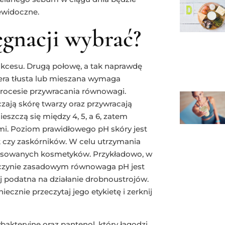
iewidoczne.
ęgnacji wybrać?
ukcesu. Drugą połowę, a tak naprawdę
era tłusta lub mieszana wymaga
procesie przywracania równowagi.
czają skórę twarzy oraz przywracają
szczą się między 4, 5, a 6, zatem
mi. Poziom prawidłowego pH skóry jest
 czy zaskórników. W celu utrzymania
tosowanych kosmetyków. Przykładowo, w
dczynie zasadowym równowaga pH jest
ej podatna na działanie drobnoustrojów.
cznie przeczytaj jego etykietę i zerknij
bakteryjne oraz pantenol, który łagodzi