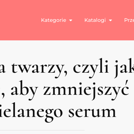
Kategorie
Katalogi
Prz
 twarzy, czyli ja
 aby zmniejszyć 
ielanego serum