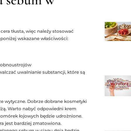
 cera tłusta, więc należy stosować
poniżej wskazane właściwości:
drobnoustrojów
alczać uwalnianie substancji, które są
ższe wytyczne. Dobrze dobrane kosmetyki
ilżą. Warto nabyć odpowiedni krem
 komórek łojowych będzie udrożnione.
ra jest bardziej zmatowiona.
ielanego sebum w ciągu dnia będzie