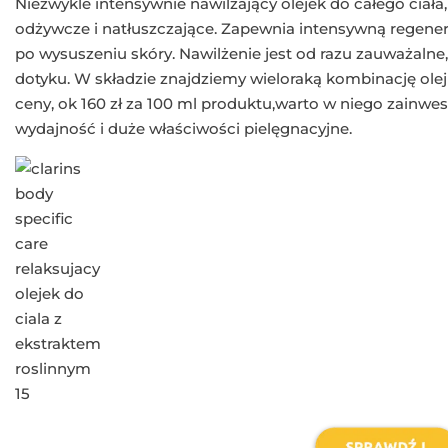
Niezwykle intensywnie nawilżający olejek do całego ciała
odżywcze i natłuszczające. Zapewnia intensywną regener
po wysuszeniu skóry. Nawilżenie jest od razu zauważalne,
dotyku. W składzie znajdziemy wieloraką kombinację olej
ceny, ok 160 zł za 100 ml produktu,warto w niego zainw
wydajność i duże właściwości pielęgnacyjne.