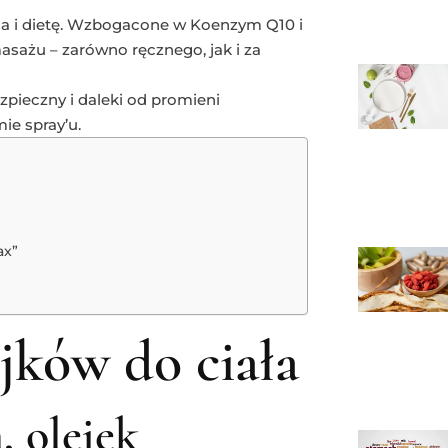
cia i dietę. Wzbogacone w Koenzym Q10 i
asażu – zarówno ręcznego, jak i za
pieczny i daleki od promieni
ie spray’u.
ax”
ków do ciała
, olejek