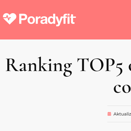
Ranking TOP5 o
co
Aktuali