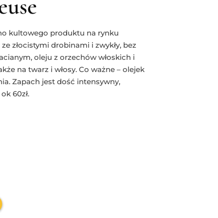
euse
ano kultowego produktu na rynku
ze złocistymi drobinami i zwykły, bez
bacianym, oleju z orzechów włoskich i
kże na twarz i włosy. Co ważne – olejek
nia. Zapach jest dość intensywny,
ok 60zł.