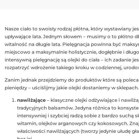
Nasze ciało to swoisty rodzaj płótna, który wystawiany jes
upływające lata. Jednym słowem – musimy o to płótno db
witalność na długie lata. Pielęgnacja powinna być maksy
miejscowo a maksymalnie holistycznie, dogłębnie i dłu
intensywną pielęgnację są olejki do ciała – ich zadanie je
rozpatrzyć wdrożenie takiego kroku w codziennej, urodow
Zanim jednak przejdziemy do produktów które są poleca
pieniędzy – uściślijmy jakie olejki dostaniemy w sklepach.
nawilżające
– klasyczne olejki odżywiające i nawilża
tradycyjnych balsamów. Jedyna różnica to konsystencj
intensywniej i szybciej radzą sobie z bardzo suchą 
witamin, olejków arganowych czy kokosowych. Znajd
właściwości nawilżających (tworzy jedynie ułudę gła
bez jej