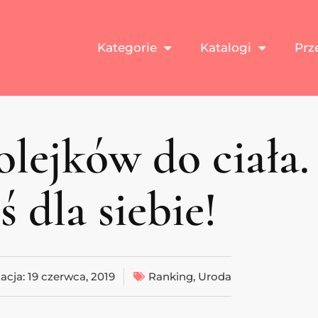
Kategorie
Katalogi
Prz
lejków do ciała.
ś dla siebie!
zacja:
19 czerwca, 2019
Ranking
,
Uroda