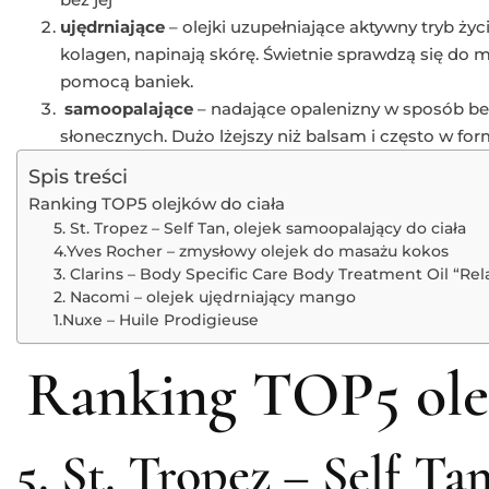
ujędrniające
– olejki uzupełniające aktywny tryb ży
kolagen, napinają skórę. Świetnie sprawdzą się do m
pomocą baniek.
samoopalające
– nadające opalenizny w sposób bez
słonecznych. Dużo lżejszy niż balsam i często w form
Spis treści
Ranking TOP5 olejków do ciała
5. St. Tropez – Self Tan, olejek samoopalający do ciała
4.Yves Rocher – zmysłowy olejek do masażu kokos
3. Clarins – Body Specific Care Body Treatment Oil “Rel
2. Nacomi – olejek ujędrniający mango
1.Nuxe – Huile Prodigieuse
Ranking TOP5 olej
5. St. Tropez – Self Tan