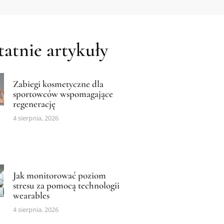
atnie artykuły
Zabiegi kosmetyczne dla
sportowców wspomagające
regenerację
4 sierpnia, 2026
Jak monitorować poziom
stresu za pomocą technologii
wearables
4 sierpnia, 2026