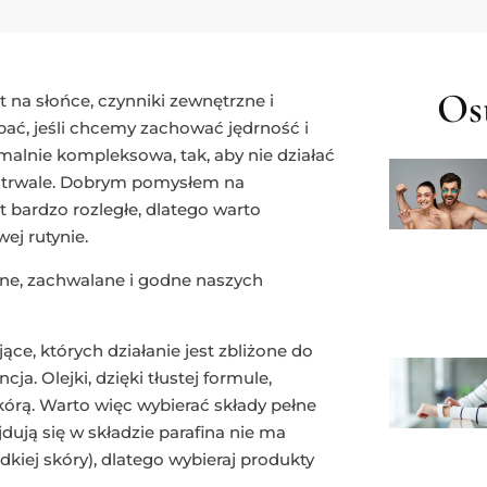
Ost
t na słońce, czynniki zewnętrzne i
ać, jeśli chcemy zachować jędrność i
malnie kompleksowa, tak, aby nie działać
gotrwale. Dobrym pomysłem na
st bardzo rozległe, dlatego warto
ej rutynie.
ne, zachwalane i godne naszych
jące, których działanie jest zbliżone do
a. Olejki, dzięki tłustej formule,
skórą. Warto więc wybierać składy pełne
ują się w składzie parafina nie ma
dkiej skóry), dlatego wybieraj produkty