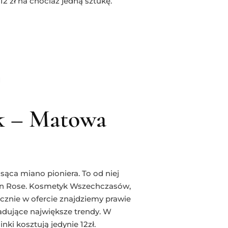
2 zł na chociaż jedną sztukę.
ck – Matowa
ąca miano pioniera. To od niej
en Rose. Kosmetyk Wszechczasów,
cznie w ofercie znajdziemy prawie
adujące największe trendy. W
ki kosztują jedynie 12zł.