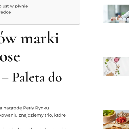
 ust w płynie
redce
ów marki
ose
– Paleta do
ła nagrodę Perły Rynku
waniu znajdziemy trio, które