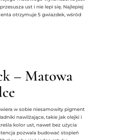
esusza ust i nie lepi się. Najlepiej
centa otrzymuje 5 gwiazdek, wśród
ick – Matowa
dce
wiera w sobie niesamowity pigment
niki nawilżające, takie jak olejki i
reśla kolor ust, nawet bez użycia
nsystencja pozwala budować stopień