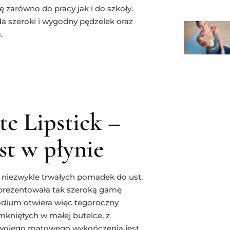
ę zarówno do pracy jak i do szkoły.
da szeroki i wygodny pędzelek oraz
.
te Lipstick –
t w płynie
h niezwykle trwałych pomadek do ust.
aprezentowała tak szeroką gamę
odium otwiera więc tegoroczny
mkniętych w małej butelce, z
swojego matowego wykończenia jest