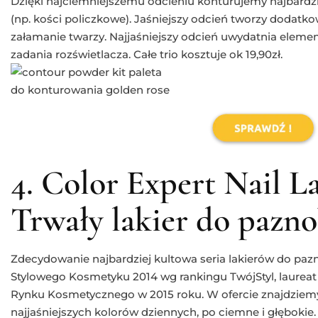
Dzięki najciemniejszemu odcieniu konturujemy najbardz
(np. kości policzkowe). Jaśniejszy odcień tworzy dodatkow
załamanie twarzy. Najjaśniejszy odcień uwydatnia element
zadania rozświetlacza. Całe trio kosztuje ok 19,90zł.
4. Color Expert Nail L
Trwały lakier do pazno
Zdecydowanie najbardziej kultowa seria lakierów do paz
Stylowego Kosmetyku 2014 wg rankingu TwójStyl, laureat
Rynku Kosmetycznego w 2015 roku. W ofercie znajdziemy
najjaśniejszych kolorów dziennych, po ciemne i głęboki