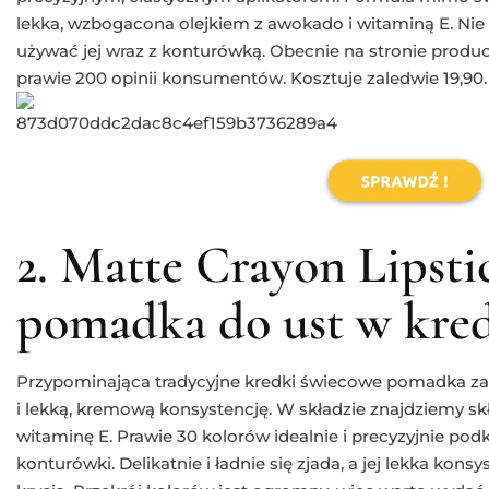
lekka, wzbogacona olejkiem z awokado i witaminą E. Nie prz
używać jej wraz z konturówką. Obecnie na stronie produ
prawie 200 opinii konsumentów. Kosztuje zaledwie 19,90.
2. Matte Crayon Lipst
pomadka do ust w kre
Przypominająca tradycyjne kredki świecowe pomadka za
i lekką, kremową konsystencję. W składzie znajdziemy skład
witaminę E. Prawie 30 kolorów idealnie i precyzyjnie podk
konturówki. Delikatnie i ładnie się zjada, a jej lekka ko