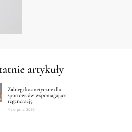
atnie artykuły
Zabiegi kosmetyczne dla
sportowców wspomagające
regenerację
4 sierpnia, 2026