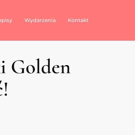
episy
Wydarzenia
Kontakt
i Golden
!