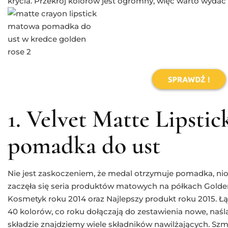
krycia. Przekrój kolorów jest ogromny, więc warto wydać 1
1. Velvet Matte Lipsti
pomadka do ust
Nie jest zaskoczeniem, że medal otrzymuje pomadka, nios
zaczęła się seria produktów matowych na półkach Gold
Kosmetyk roku 2014 oraz Najlepszy produkt roku 2015. Łą
40 kolorów, co roku dołączają do zestawienia nowe, naśl
składzie znajdziemy wiele składników nawilżających. Szmin