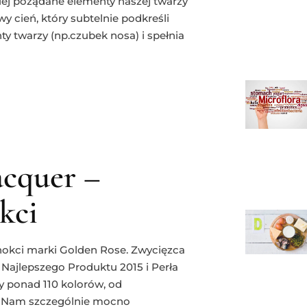
iej pożądane elementy naszej twarzy
y cień, który subtelnie podkreśli
y twarzy (np.czubek nosa) i spełnia
acquer –
kci
nokci marki Golden Rose. Zwycięzca
 Najlepszego Produktu 2015 i Perła
 ponad 110 kolorów, od
e. Nam szczególnie mocno