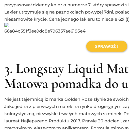
przypasował dzienny kolor o numerze 7, który sprawdzi si
Lakier utrzymuje się na paznokciach powyżej 7dni, posia
niesamowite krycie. Cena jednego lakieru to niecałe 6zł (!)
3. Longstay Liquid Mat
Matowa pomadka do us
Nie jest tajemnicą iż marka Golden Rose słynie ze swoic
Jako jedna z pierwszych marek na rynku drogeryjnym z
kolorystyczną, niezwykle trwałych matowych szminek. P
laureat Najlepszego Produktu 2017. Prawie 30 odcieni, za
precyzyjnym, elastycznym aplikatorem. Formuła mimo 