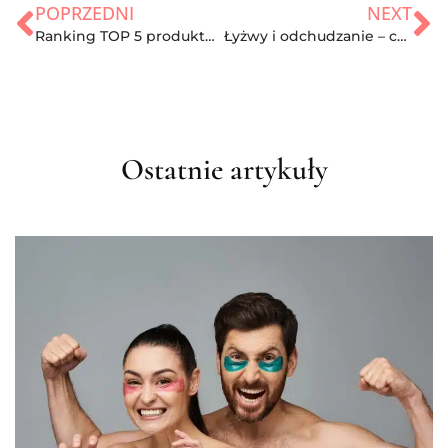
POPRZEDNI
NEXT
Ranking TOP 5 produktów ujędrniających biust!
Łyżwy i odchudzanie – czy mają się ku sobie?
Ostatnie artykuły