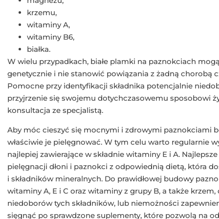
magnezu,
krzemu,
witaminy A,
witaminy B6,
białka.
W wielu przypadkach, białe plamki na paznokciach mo
genetycznie i nie stanowić powiązania z żadną chorobą 
Pomocne przy identyfikacji składnika potencjalnie niedo
przyjrzenie się swojemu dotychczasowemu sposobowi żyw
konsultacja ze specjalistą.
Aby móc cieszyć się mocnymi i zdrowymi paznokciami b
właściwie je pielęgnować. W tym celu warto regularnie 
najlepiej zawierające w składnie witaminy E i A. Najlepsz
pielęgnacji dłoni i paznokci z odpowiednią dietą, która 
i składników mineralnych. Do prawidłowej budowy pazno
witaminy A, E i C oraz witaminy z grupy B, a także krze
niedoborów tych składników, lub niemożności zapewnieni
sięgnąć po sprawdzone suplementy, które pozwolą na o