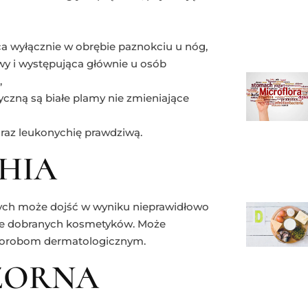
a wyłącznie w obrębie paznokciu u nóg,
wy i występująca głównie u osób
,
czną są białe plamy nie zmieniające
raz leukonychię prawdziwą.
HIA
rych może dojść w wyniku nieprawidłowo
le dobranych kosmetyków. Może
 chorobom dermatologicznym.
ZORNA