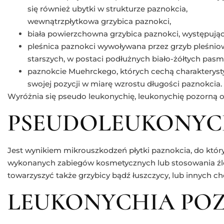
się również ubytki w strukturze paznokcia,
wewnątrzpłytkowa grzybica paznokci,
biała powierzchowna grzybica paznokci, występując
pleśnica paznokci wywoływana przez grzyb pleśnio
starszych, w postaci podłużnych biało-żółtych pasm
paznokcie Muehrckego, których cechą charakterysty
swojej pozycji w miarę wzrostu długości paznokcia.
Wyróżnia się pseudo leukonychię, leukonychię pozorną o
PSEUDOLEUKONYC
Jest wynikiem mikrouszkodzeń płytki paznokcia, do któ
wykonanych zabiegów kosmetycznych lub stosowania ź
towarzyszyć także grzybicy bądź łuszczycy, lub innych
LEUKONYCHIA PO