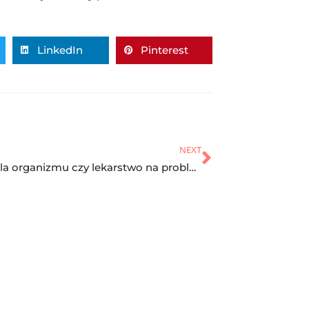
LinkedIn
Pinterest
NEXT
Trutka dla organizmu czy lekarstwo na problemy XXI wieku?