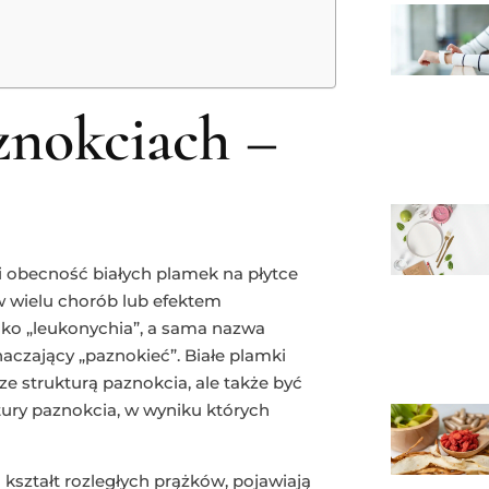
znokciach –
i obecność białych plamek na płytce
 wielu chorób lub efektem
jako „leukonychia”, a sama nazwa
znaczający „paznokieć”. Białe plamki
 strukturą paznokcia, ale także być
ury paznokcia, w wyniku których
kształt rozległych prążków, pojawiają