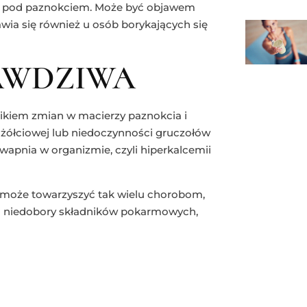
ię pod paznokciem. Może być objawem
awia się również u osób borykających się
AWDZIWA
nikiem zmian w macierzy paznokcia i
ółciowej lub niedoczynności gruczołów
apnia w organizmie, czyli hiperkalcemii
 może towarzyszyć tak wielu chorobom,
 są niedobory składników pokarmowych,