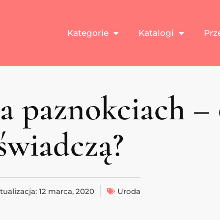
Kategorie
Katalogi
Prz
na paznokciach –
świadczą?
tualizacja:
12 marca, 2020
Uroda