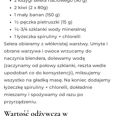
2 łodygi selera naciowego (90 g)
2 kiwi (2 x 80g)
1 mały banan (150 g)
½ pęczka pietruszki (15 g)
½-3/4 szklanki wody mineralnej
1 łyżeczka spiruliny + chlorelli
Selera obieramy z włóknistej warstwy. Umyte i
obrane warzywa i owoce wrzucamy do
naczynia blendera, dolewamy wodę
(zaczynamy od połowy szklanki, reszta wedle
upodobań co do konsystencji), miksujemy
wszystko na gładką masę. Na koniec dodajemy
łyżeczkę spiruliny + chlorelli, dokładnie
mieszamy i spożywamy od razu po
przyrządzeniu.
Wartość odżywcza w