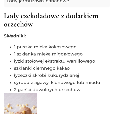
Lody jarmużowo-bananowe
Lody czekoladowe z dodatkiem
orzechów
Składniki:
1 puszka mleka kokosowego
1 szklanka mleka migdałowego
łyżki stołowej ekstraktu waniliowego
szklanki ciemnego kakao
łyżeczki skrobi kukurydzianej
syropu z agawy, klonowego lub miodu
2 garści dowolnych orzechów