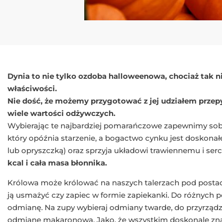
Dynia to nie tylko ozdoba halloweenowa, chociaż tak n
właściwości.
Nie dość, że możemy przygotować z jej udziałem przepy
wiele wartości odżywczych.
Wybierając te najbardziej pomarańczowe zapewnimy sobi
który opóźnia starzenie, a bogactwo cynku jest doskonał
lub opryszczką) oraz sprzyja układowi trawiennemu i ser
kcal i cała masa błonnika.
Królowa może królować na naszych talerzach pod posta
ją usmażyć czy zapiec w formie zapiekanki. Do różnych
odmianę. Na zupy wybieraj odmiany twarde, do przyrządz
odmianę makaronową. Jako, że wszystkim doskonale zna