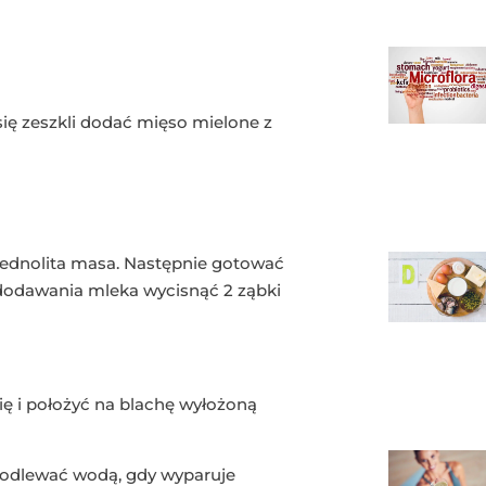
ię zeszkli dodać mięso mielone z
 jednolita masa. Następnie gotować
 dodawania mleka wycisnąć 2 ząbki
nię i położyć na blachę wyłożoną
 podlewać wodą, gdy wyparuje