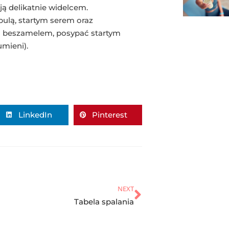
ją delikatnie widelcem.
lą, startym serem oraz
m beszamelem, posypać startym
umieni).
LinkedIn
Pinterest
NEXT
Tabela spalania