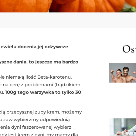
Ost
iewielu docenia jej odżywcze
szne dania, to jeszcze ma bardzo
e niemałą ilość Beta-karotenu,
e na cerę z problemami (trądzikiem
cu.
100g tego warzywka to tylko 30
cią przepysznej zupy krem, możemy
 potraw wybierzmy odpowiednią
enia dyni faszerowanej wybierz
ny jest krem z dyni, my mamy dla