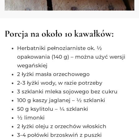
Porcja na około 10 kawałków:
Herbatniki pełnoziarniste ok. ½
opakowania (140 g) – można użyć wersji
wegańskiej
2 łyżki masła orzechowego
2-3 łyżki wody, w razie potrzeby
3 szklanki mleka sojowego bez cukru
100 g kaszy jaglanej – ½ szklanki
50 g ksylitolu – ¼ szklanki
½ limonki
2 łyżki oleju z orzechów włoskich
3-4 połówki brzoskwiń z puszki