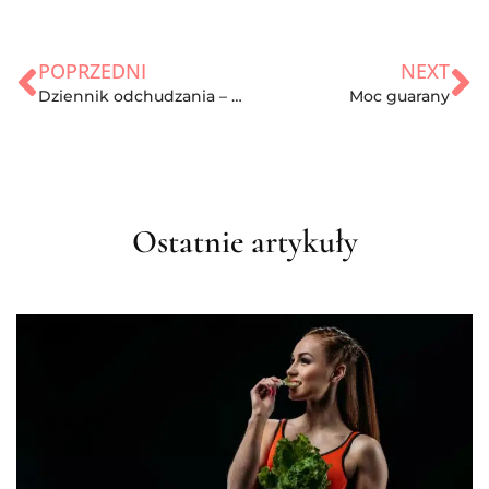
POPRZEDNI
NEXT
Dziennik odchudzania – 3 powody, dlaczego warto go prowadzić
Moc guarany
Ostatnie artykuły