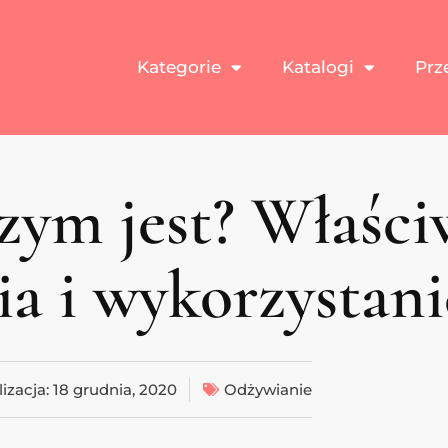
Kategorie
Katalogi
Prz
czym jest? Właści
a i wykorzystani
izacja:
18 grudnia, 2020
Odżywianie