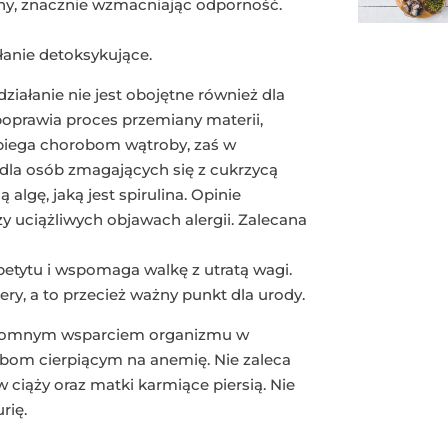
ny, znacznie wzmacniając odporność.
anie detoksykujące.
działanie nie jest obojętne również dla
oprawia proces przemiany materii,
obiega chorobom wątroby, zaś w
dla osób zmagających się z cukrzycą
 algę, jaką jest spirulina. Opinie
zy uciążliwych objawach alergii. Zalecana
tytu i wspomaga walkę z utratą wagi.
ery, a to przecież ważny punkt dla urody.
ogromnym wsparciem organizmu w
obom cierpiącym na anemię. Nie zaleca
w ciąży oraz matki karmiące piersią. Nie
rię.