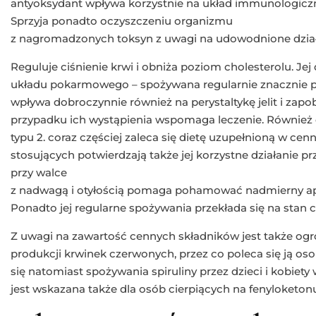
antyoksydant wpływa korzystnie na układ immunologicz
Sprzyja ponadto oczyszczeniu organizmu
z nagromadzonych toksyn z uwagi na udowodnione dział
Reguluje ciśnienie krwi i obniża poziom cholesterolu. Jej 
układu pokarmowego – spożywana regularnie znacznie p
wpływa dobroczynnie również na perystaltykę jelit i zap
przypadku ich wystąpienia wspomaga leczenie. Również 
typu 2. coraz częściej zaleca się dietę uzupełnioną w cenną
stosujących potwierdzają także jej korzystne działanie pr
przy walce
z nadwagą i otyłością pomaga pohamować nadmierny ape
Ponadto jej regularne spożywania przekłada się na stan c
Z uwagi na zawartość cennych składników jest także 
produkcji krwinek czerwonych, przez co poleca się ją os
się natomiast spożywania spiruliny przez dzieci i kobiety 
jest wskazana także dla osób cierpiących na fenyloketonu