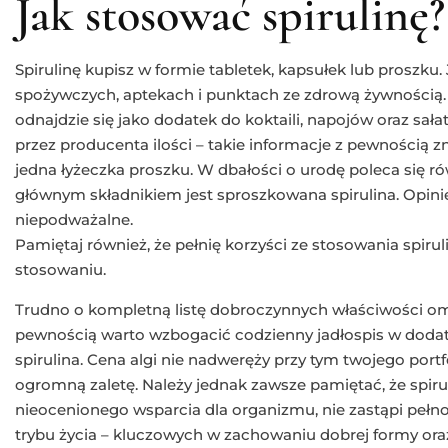
Jak stosować spirulinę?
Spirulinę kupisz w formie tabletek, kapsułek lub proszku
spożywczych, aptekach i punktach ze zdrową żywnością.
odnajdzie się jako dodatek do koktaili, napojów oraz sała
przez producenta ilości – takie informacje z pewnością 
jedna łyżeczka proszku. W dbałości o urodę poleca się ró
głównym składnikiem jest sproszkowana spirulina. Opin
niepodważalne.
Pamiętaj również, że pełnię korzyści ze stosowania spirul
stosowaniu.
Trudno o kompletną listę dobroczynnych właściwości om
pewnością warto wzbogacić codzienny jadłospis w dodat
spirulina. Cena algi nie nadweręży przy tym twojego portf
ogromną zaletę. Należy jednak zawsze pamiętać, że spiru
nieocenionego wsparcia dla organizmu, nie zastąpi peł
trybu życia – kluczowych w zachowaniu dobrej formy ora