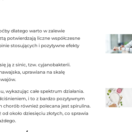
oćby dlatego warto w zalewie
ztą potwierdzają liczne współczesne
inie stosujących i pozytywne efekty
ę ją z sinic, tzw. cyjanobakterii.
 hawajska, uprawiana na skalę
awajów.
u, wykazując całe spektrum działania.
dciśnieniem, i to z bardzo pozytywnym
h chorób również polecana jest spirulina.
ż od około dziesięciu złotych, co sprawia
ażdego.