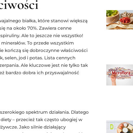
ciwości
wajalnego białka, które stanowi większą
się na około 70%. Zawiera cenne
iruliny. Ale to jeszcze nie wszystko!
minerałów. To przede wszystkim
 nie kończą się dobroczynne właściwości
k, selen, jod i potas. Lista cennych
erpania. Ale kluczowe jest nie tylko tak
eż bardzo dobra ich przyswajalność
j szerokiego spektrum działania. Dlatego
diety – przecież tak często ubogiej w
ywcze. Jako silnie działający