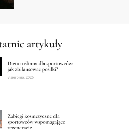
atnie artykuły
Dieta roślinna dla sportowców:
jak zbilansować posiłki?
8 sierpnia, 2026
Zabiegi kosmetyczne dla
sportowców wspomagające
regenerację