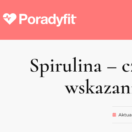
Spirulina – 
wskazani
Aktual