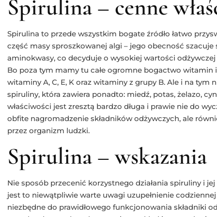
Spirulina – cenne właś
Spirulina to przede wszystkim bogate źródło łatwo przys
część masy sproszkowanej algi – jego obecność szacuje 
aminokwasy, co decyduje o wysokiej wartości odżywczej sp
Bo poza tym mamy tu całe ogromne bogactwo witamin i 
witaminy A, C, E, K oraz witaminy z grupy B. Ale i na tym
spiruliny, która zawiera ponadto: miedź, potas, żelazo, cyn
właściwości jest zresztą bardzo długa i prawie nie do wycz
obfite nagromadzenie składników odżywczych, ale równi
przez organizm ludzki.
Spirulina – wskazania
Nie sposób przecenić korzystnego działania spiruliny i je
jest to niewątpliwie warte uwagi uzupełnienie codziennej 
niezbędne do prawidłowego funkcjonowania składniki odż