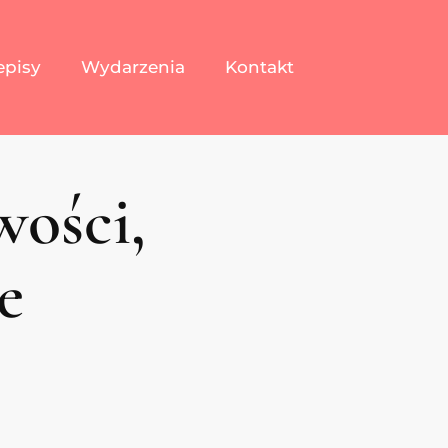
episy
Wydarzenia
Kontakt
wości,
e