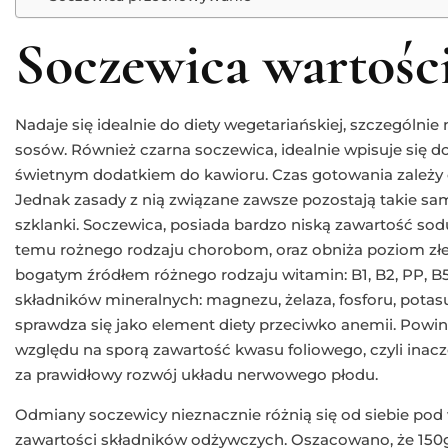
Soczewica wartośc
Nadaje się idealnie do diety wegetariańskiej, szczególni
sosów. Również czarna soczewica, idealnie wpisuje się 
świetnym dodatkiem do kawioru. Czas gotowania zależy 
Jednak zasady z nią związane zawsze pozostają takie sa
szklanki. Soczewica, posiada bardzo niską zawartość sodu
temu rożnego rodzaju chorobom, oraz obniża poziom złeg
bogatym źródłem różnego rodzaju witamin: B1, B2, PP, B5,
składników mineralnych: magnezu, żelaza, fosforu, potasu
sprawdza się jako element diety przeciwko anemii. Powinny
względu na sporą zawartość kwasu foliowego, czyli inacz
za prawidłowy rozwój układu nerwowego płodu.
Odmiany soczewicy nieznacznie różnią się od siebie pod
zawartości składników odżywczych. Oszacowano, że 150g