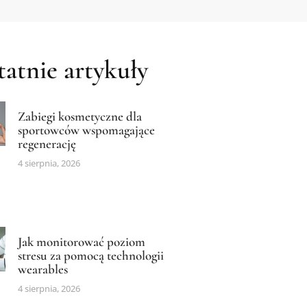
atnie artykuły
Zabiegi kosmetyczne dla
sportowców wspomagające
regenerację
4 sierpnia, 2026
Jak monitorować poziom
stresu za pomocą technologii
wearables
4 sierpnia, 2026