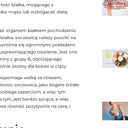
artość białka, mogącego z
ko mięsa lub wzbogacać dietę
rzez organizm białkiem pochodzenia
 białka, soczewicę należy posolić na
wyróżnia się ogromnymi pokładami
usprawniającego trawienie. Jest ona
iny z grupy B, obniżającego
lnie istotny dla kobiet w ciąży.
 wspomaga walkę ze stresem,
owo, soczewica, jako bogate źródło
pobiega zaparciom, a więc tym
 tym, jest bardzo sycąca, a więc
wa również pozytywnie na cerę, i