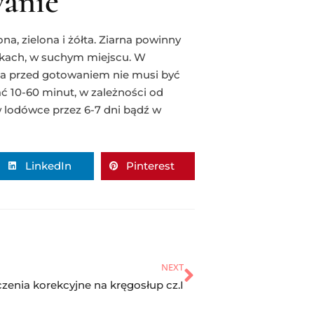
anie
a, zielona i żółta. Ziarna powinny
kach, w suchym miejscu. W
ica przed gotowaniem nie musi być
ć 10-60 minut, w zależności od
lodówce przez 6-7 dni bądź w
LinkedIn
Pinterest
NEXT
zenia korekcyjne na kręgosłup cz.I