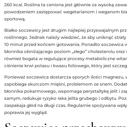
260 kcal. Roślina ta ceniona jest głównie za wysoką zaw
powodzeniem zastępować wegetarianom i weganom biał
sportową.
Białko soczewicy jest drugim najlepiej przyswajalnym p
roślinnego. Jednak należy wiedzieć, że aby uniknąć straty
10 minut przed końcem gotowania. Ponadto soczewica 
błonnika obniżającego poziom „złego” cholesterolu oraz 
również bogata w regulujące procesy metaboliczne witam
ciśnienie krwi potasu i kwasu foliowego, który jest szczegó
Ponieważ soczewica dostarcza sporych ilości magnezu,
zapobiega skurczom mięśni, problemom ze snem. Dodatk
błonnika pokarmowego, wspomaga perystaltykę jelit i za
samym, redukuje ryzyko raka jelita grubego i odbytu. Poza
zaspakaja głód na długi czas. Regularnie spożywana wpły
poprawia jej wygląd.