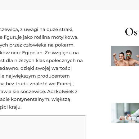
Ost
ewica, z uwagi na duże strąki,
e figuruje jako roślina motylkowa.
nych przez człowieka na pokarm.
ków oraz Egipcjan. Ze względu na
st dla niższych klas społecznych na
iedawno, dzięki swojej wartości
alnie największym producentem
a bez trudu znaleźć we Francji,
rawia się soczewicę. Aczkolwiek z
limacie kontynentalnym, większą
ści kraju.