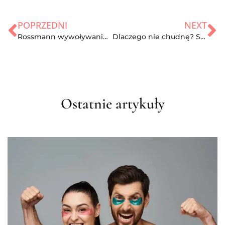
POPRZEDNI
NEXT
Rossmann wywoływanie zdjęć – nowy hit czy kit?
Dlaczego nie chudnę? Sprawdź co robisz źle!
Ostatnie artykuły