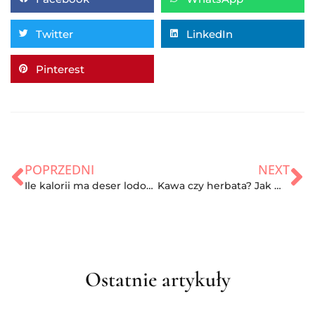
Twitter
LinkedIn
Pinterest
POPRZEDNI
NEXT
Ile kalorii ma deser lodowy? – podpowiadamy jak przygotować i podać niskokaloryczne lody w pucharku
Kawa czy herbata? Jak wpływają na nas najpopularniejsze napoje na świecie?
Ostatnie artykuły