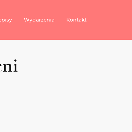
episy
Wydarzenia
Kontakt
eni