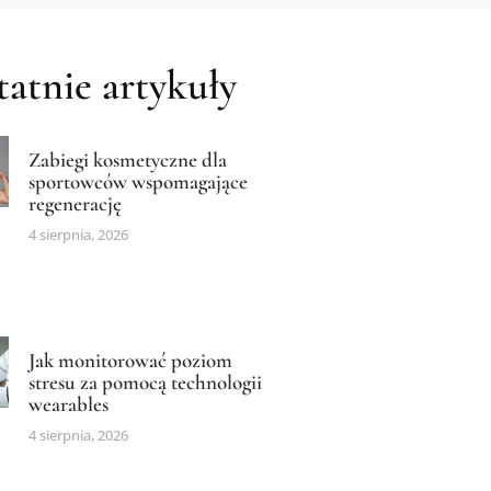
atnie artykuły
Zabiegi kosmetyczne dla
sportowców wspomagające
regenerację
4 sierpnia, 2026
Jak monitorować poziom
stresu za pomocą technologii
wearables
4 sierpnia, 2026