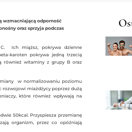
Ost
wą wzmacniającą odporność
nośny oraz sprzyja podczas
 C. Ich miąższ, pokrywa dzienne
eta-karoten pokrywa jedną trzecią
ą również witaminy z grupy B oraz
 odmiany w normalizowaniu poziomu
ąc rozwojowi miażdżycy poprzez dużą
leniaczy, które również wpływają na
edwie 50kcal. Przyspiesza przemianę
zczają organizm, przez co opóźniają