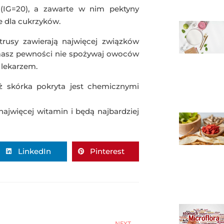
 (IG=20), a zawarte w nim pektyny
e dla cukrzyków.
rusy zawierają najwięcej związków
 masz pewności nie spożywaj owoców
z lekarzem.
ż skórka pokryta jest chemicznymi
ajwięcej witamin i będą najbardziej
LinkedIn
Pinterest
NEXT