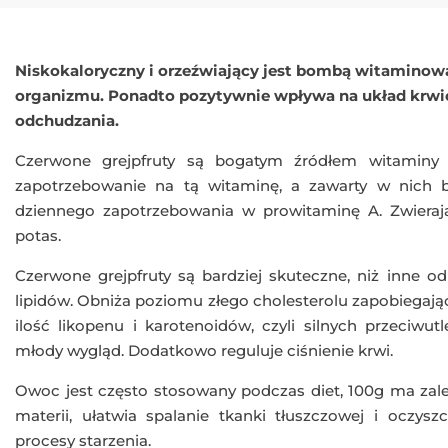
Niskokaloryczny i orzeźwiający jest bombą witamino
organizmu. Ponadto pozytywnie wpływa na układ krwio
odchudzania.
Czerwone grejpfruty są bogatym źródłem witaminy
zapotrzebowanie na tą witaminę, a zawarty w nich b
dziennego zapotrzebowania w prowitaminę A. Zwieraj
potas.
Czerwone grejpfruty są bardziej skuteczne, niż inne
lipidów. Obniża poziomu złego cholesterolu zapobiegaj
ilość likopenu i karotenoidów, czyli silnych przeciwut
młody wygląd. Dodatkowo reguluje ciśnienie krwi.
Owoc jest często stosowany podczas diet, 100g ma zal
materii, ułatwia spalanie tkanki tłuszczowej i oczys
procesy starzenia.