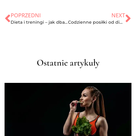
POPRZEDNI
NEXT
Dieta i treningi – jak dbać o ciało po wysiłku?
Codzienne posiłki od dietetyka z WygodnaDieta.pl
Ostatnie artykuły