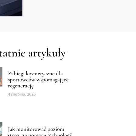
atnie artykuły
Zabiegi kosmetyczne dla
sportowców wspomagające
regenerację
4 sierpnia, 2026
Jak monitorować poziom
stresu za pomocą technologii