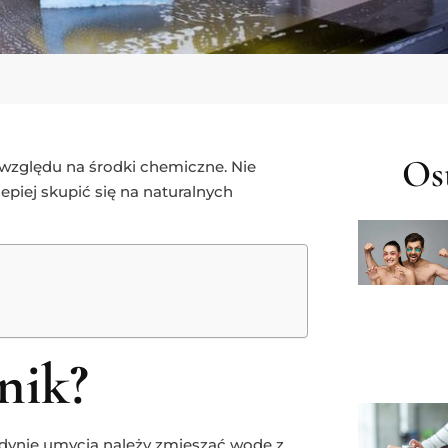
Ost
e względu na środki chemiczne. Nie
piej skupić się na naturalnych
nik?
jedynie umycia należy zmieszać wodę z