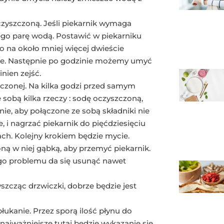
zyszczoną. Jeśli piekarnik wymaga
go parę wodą. Postawić w piekarniku
o na około mniej więcej dwieście
uje. Następnie po godzinie możemy umyć
nien zejść.
czonej. Na kilka godzi przed samym
sobą kilka rzeczy : sodę oczyszczoną,
nie, aby połączone ze sobą składniki nie
, i nagrzać piekarnik do pięćdziesięciu
ach. Kolejny krokiem będzie mycie.
ną w niej gąbką, aby przemyć piekarnik.
ego problemu da się usunąć nawet
szcząc drzwiczki, dobrze będzie jest
płukanie. Przez sporą ilość płynu do
najważniejsze tutaj będzie wykazanie się