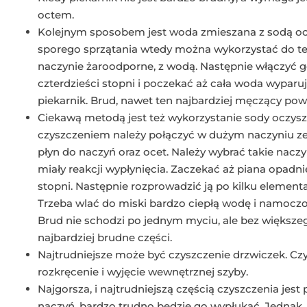
octem.
Kolejnym sposobem jest woda zmieszana z sodą oc
sporego sprzątania wtedy można wykorzystać do te
naczynie żaroodporne, z wodą. Następnie włączyć g
czterdzieści stopni i poczekać aż cała woda wypar
piekarnik. Brud, nawet ten najbardziej męczący powi
Ciekawą metodą jest też wykorzystanie sody oczysz
czyszczeniem należy połączyć w dużym naczyniu ze 
płyn do naczyń oraz ocet. Należy wybrać takie naczy
miały reakcji wypłynięcia. Zaczekać aż piana opadnie
stopni. Następnie rozprowadzić ją po kilku element
Trzeba wlać do miski bardzo ciepłą wodę i namoczo
Brud nie schodzi po jednym myciu, ale bez większ
najbardziej brudne części.
Najtrudniejsze może być czyszczenie drzwiczek. Czy
rozkręcenie i wyjęcie wewnętrznej szyby.
Najgorsza, i najtrudniejszą częścią czyszczenia jest 
naczyń, bardzo trudno będzie go wypłukać. Jednak, 