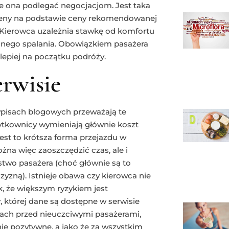
że ona podlegać negocjacjom. Jest taka
ceny na podstawie ceny rekomendowanej
. Kierowca uzależnia stawkę od komfortu
alnego spalania. Obowiązkiem pasażera
lepiej na początku podróży.
erwisie
 wpisach blogowych przeważają te
ytkownicy wymieniają głównie koszt
 jest to krótsza forma przejazdu w
na więc zaoszczędzić czas, ale i
stwo pasażera (choć głównie są to
zną). Istnieje obawa czy kierowca nie
, że większym ryzykiem jest
, której dane są dostępne w serwisie
trach przed nieuczciwymi pasażerami,
nie pozytywne, a jako że za wszystkim