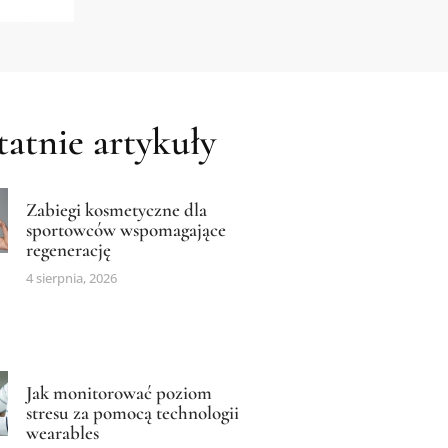
atnie artykuły
Zabiegi kosmetyczne dla
sportowców wspomagające
regenerację
4 sierpnia, 2026
Jak monitorować poziom
stresu za pomocą technologii
wearables