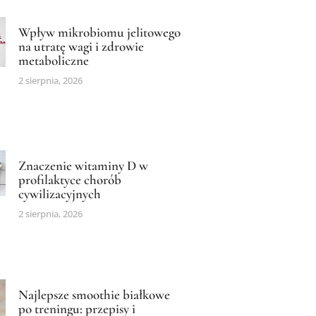
Wpływ mikrobiomu jelitowego
na utratę wagi i zdrowie
metaboliczne
2 sierpnia, 2026
Znaczenie witaminy D w
profilaktyce chorób
cywilizacyjnych
2 sierpnia, 2026
Najlepsze smoothie białkowe
po treningu: przepisy i