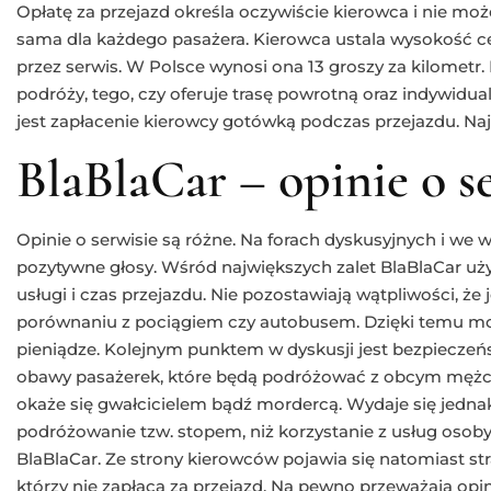
Opłatę za przejazd określa oczywiście kierowca i nie mo
sama dla każdego pasażera. Kierowca ustala wysokość 
przez serwis. W Polsce wynosi ona 13 groszy za kilometr
podróży, tego, czy oferuje trasę powrotną oraz indywidu
jest zapłacenie kierowcy gotówką podczas przejazdu. Naj
BlaBlaCar – opinie o s
Opinie o serwisie są różne. Na forach dyskusyjnych i we
pozytywne głosy. Wśród największych zalet BlaBlaCar uż
usługi i czas przejazdu. Nie pozostawiają wątpliwości, że
porównaniu z pociągiem czy autobusem. Dzięki temu moż
pieniądze. Kolejnym punktem w dyskusji jest bezpieczeń
obawy pasażerek, które będą podróżować z obcym mężczy
okaże się gwałcicielem bądź mordercą. Wydaje się jednak
podróżowanie tzw. stopem, niż korzystanie z usług osoby
BlaBlaCar. Ze strony kierowców pojawia się natomiast s
którzy nie zapłacą za przejazd. Na pewno przeważają opi