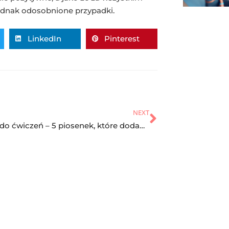
jednak odosobnione przypadki.
LinkedIn
Pinterest
NEXT
Muzyka do ćwiczeń – 5 piosenek, które dodadzą Ci energii podczas treningu!