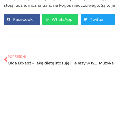
stoją ludzie, można trafić na kogoś nieuczciwego. Są to 
Facebook
WhatsApp
Twitter
POPRZEDNI
Olga Bołądź – jaką dietę stosuję i ile razy w tygodniu ćwiczy?