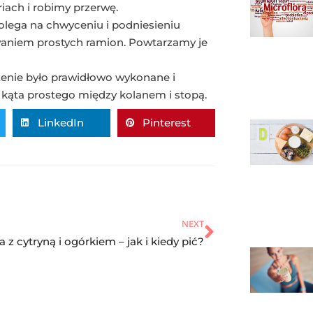
iach i robimy przerwę.
olega na chwyceniu i podniesieniu
owaniem prostych ramion. Powtarzamy je
zenie było prawidłowo wykonane i
kąta prostego między kolanem i stopą.
LinkedIn
Pinterest
NEXT
 z cytryną i ogórkiem – jak i kiedy pić?