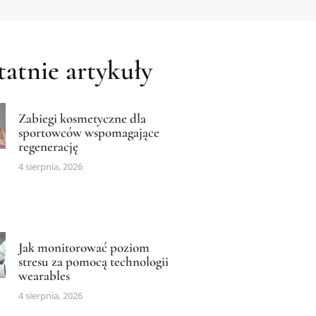
atnie artykuły
Zabiegi kosmetyczne dla
sportowców wspomagające
regenerację
4 sierpnia, 2026
Jak monitorować poziom
stresu za pomocą technologii
wearables
4 sierpnia, 2026