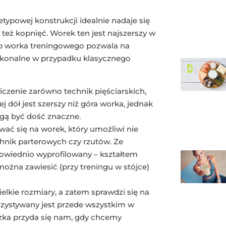
typowej konstrukcji idealnie nadaje się
eż kopnięć. Worek ten jest najszerszy w
typ worka treningowego pozwala na
ykonalne w przypadku klasycznego
czenie zarówno technik pięściarskich,
ej dół jest szerszy niż góra worka, jednak
ą być dość znaczne.
ać się na worek, który umożliwi nie
echnik parterowych czy rzutów. Ze
powiednio wyprofilowany – kształtem
żna zawiesić (przy treningu w stójce)
lkie rozmiary, a zatem sprawdzi się na
rzystywany jest przede wszystkim w
zka przyda się nam, gdy chcemy