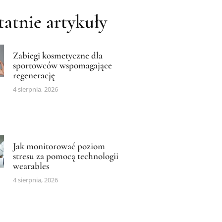
atnie artykuły
Zabiegi kosmetyczne dla
sportowców wspomagające
regenerację
4 sierpnia, 2026
Jak monitorować poziom
stresu za pomocą technologii
wearables
4 sierpnia, 2026