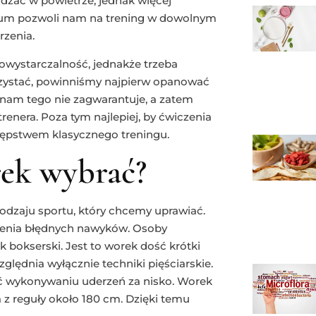
zać w powietrze, jednak więcej
orium pozwoli nam na trening w dowolnym
rzenia.
ystarczalność, jednakże trzeba
orzystać, powinniśmy najpierw opanować
nam tego nie zagwarantuje, a zatem
nera. Poza tym najlepiej, by ćwiczenia
tępstwem klasycznego treningu.
rek wybrać?
dzaju sportu, który chcemy uprawiać.
enia błędnych nawyków. Osoby
bokserski. Jest to worek dość krótki
ględnia wyłącznie techniki pięściarskie.
ać wykonywaniu uderzeń za nisko. Worek
a z reguły około 180 cm. Dzięki temu