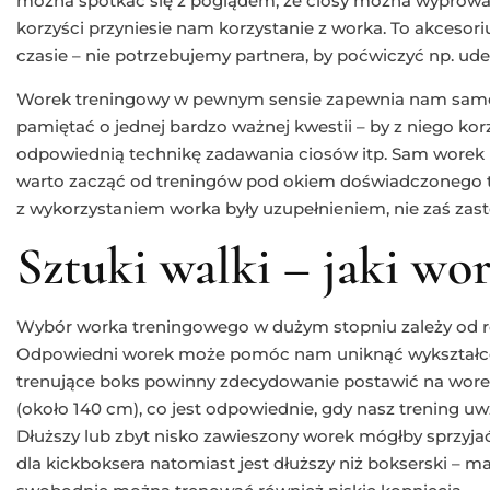
można spotkać się z poglądem, że ciosy można wyprowad
korzyści przyniesie nam korzystanie z worka. To akces
czasie – nie potrzebujemy partnera, by poćwiczyć np. ude
Worek treningowy w pewnym sensie zapewnia nam samow
pamiętać o jednej bardzo ważnej kwestii – by z niego k
odpowiednią technikę zadawania ciosów itp. Sam worek 
warto zacząć od treningów pod okiem doświadczonego tre
z wykorzystaniem worka były uzupełnieniem, nie zaś zas
Sztuki walki – jaki wo
Wybór worka treningowego w dużym stopniu zależy od ro
Odpowiedni worek może pomóc nam uniknąć wykształc
trenujące boks powinny zdecydowanie postawić na worek 
(około 140 cm), co jest odpowiednie, gdy nasz trening uwz
Dłuższy lub zbyt nisko zawieszony worek mógłby sprzyj
dla kickboksera natomiast jest dłuższy niż bokserski – m