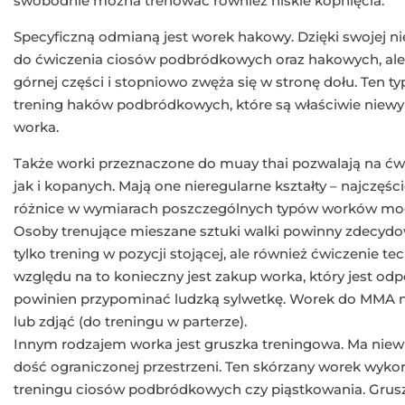
swobodnie można trenować również niskie kopnięcia.
Specyficzną odmianą jest worek hakowy. Dzięki swojej nie
do ćwiczenia ciosów podbródkowych oraz hakowych, ale t
górnej części i stopniowo zwęża się w stronę dołu. Ten 
trening haków podbródkowych, które są właściwie niew
worka.
Także worki przeznaczone do muay thai pozwalają na ćwi
jak i kopanych. Mają one nieregularne kształty – najczęści
różnice w wymiarach poszczególnych typów worków mog
Osoby trenujące mieszane sztuki walki powinny zdecydow
tylko trening w pozycji stojącej, ale również ćwiczenie t
względu na to konieczny jest zakup worka, który jest od
powinien przypominać ludzką sylwetkę. Worek do MMA mo
lub zdjąć (do treningu w parterze).
Innym rodzajem worka jest gruszka treningowa. Ma niewie
dość ograniczonej przestrzeni. Ten skórzany worek wyko
treningu ciosów podbródkowych czy piąstkowania. Grus