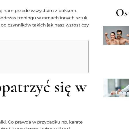
Ost
się nam przede wszystkim z boksem.
odczas treningu w ramach innych sztuk
t od czynników takich jak nasz wzrost czy
patrzyć się w
lki. Co prawda w przypadku np. karate