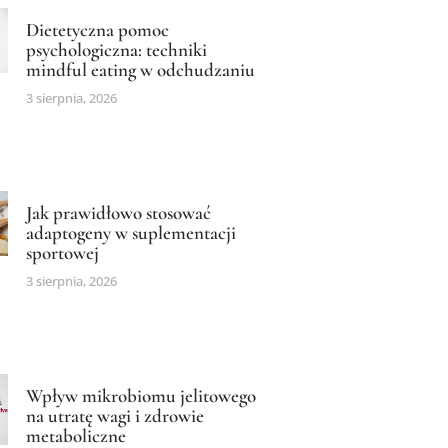
Dietetyczna pomoc
psychologiczna: techniki
mindful eating w odchudzaniu
3 sierpnia, 2026
Jak prawidłowo stosować
adaptogeny w suplementacji
sportowej
3 sierpnia, 2026
Wpływ mikrobiomu jelitowego
na utratę wagi i zdrowie
metaboliczne