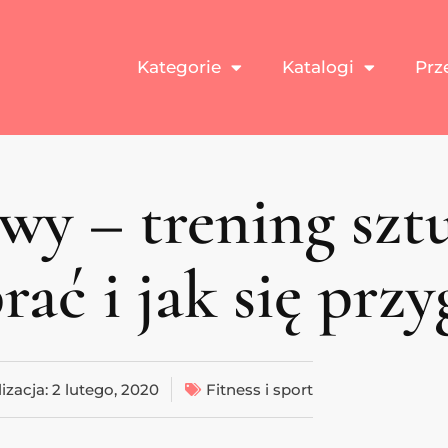
Kategorie
Katalogi
Prz
y – trening sztu
rać i jak się prz
izacja:
2 lutego, 2020
Fitness i sport