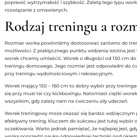
poprawić wytrzymałość i szybkość. Zaletą tego typu worka 
rozwiązanie z omawianych.
Rodzaj treningu a roz
Rozmiar worka powinniśmy dostosować zarówno do treno
możliwości. Z praktycznego punktu widzenia istotna jest
worek chcemy umieścić. Worek o długości od 130 cm do 
treningu domowego. Jego rozmiar jest odpowiedni do ćwi
przy treningu wydolnościowym i rekreacyjnym.
Worek mający 150 – 160 cm to dobry wybór przy treninga
się przy muai tai czy kickboxingu. Natomiast ciężki wore
wszystkim, gdy zależy nam na ćwiczeniu siły uderzeń.
Worek treningowy może okazać się bardzo wdzięcznym 
efektywny trening. Kluczem do sukcesu jest tutaj wybór 
oczekiwania. Warto jednak pamiętać, że najlepiej jest, 
worka poprzedzi nauka odpowiedniej techniki pod okiem