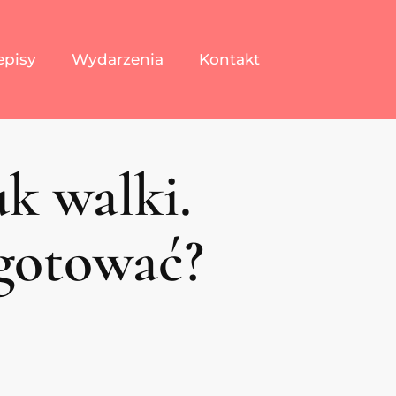
episy
Wydarzenia
Kontakt
k walki.
ygotować?