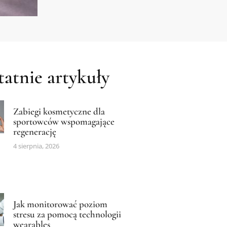
atnie artykuły
Zabiegi kosmetyczne dla
sportowców wspomagające
regenerację
4 sierpnia, 2026
Jak monitorować poziom
stresu za pomocą technologii
wearables