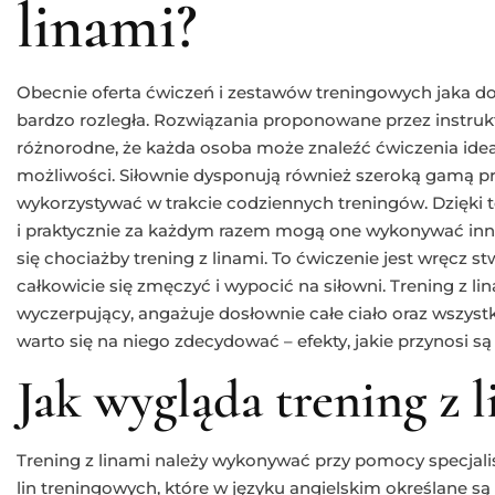
linami?
Obecnie oferta ćwiczeń i zestawów treningowych jaka dos
bardzo rozległa. Rozwiązania proponowane przez instruk
różnorodne, że każda osoba może znaleźć ćwiczenia ide
możliwości. Siłownie dysponują również szeroką gamą p
wykorzystywać w trakcie codziennych treningów. Dzięk
i praktycznie za każdym razem mogą one wykonywać inne
się chociażby trening z linami. To ćwiczenie jest wręcz s
całkowicie się zmęczyć i wypocić na siłowni. Trening z l
wyczerpujący, angażuje dosłownie całe ciało oraz wszyst
warto się na niego zdecydować – efekty, jakie przynosi są
Jak wygląda trening z 
Trening z linami należy wykonywać przy pomocy specjalis
lin treningowych, które w języku angielskim określane są