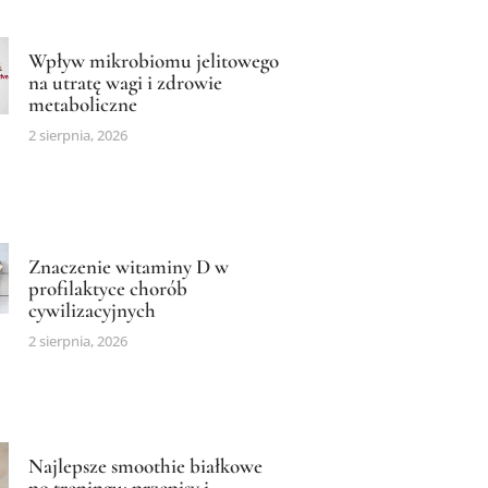
Wpływ mikrobiomu jelitowego
na utratę wagi i zdrowie
metaboliczne
2 sierpnia, 2026
Znaczenie witaminy D w
profilaktyce chorób
cywilizacyjnych
2 sierpnia, 2026
Najlepsze smoothie białkowe
po treningu: przepisy i