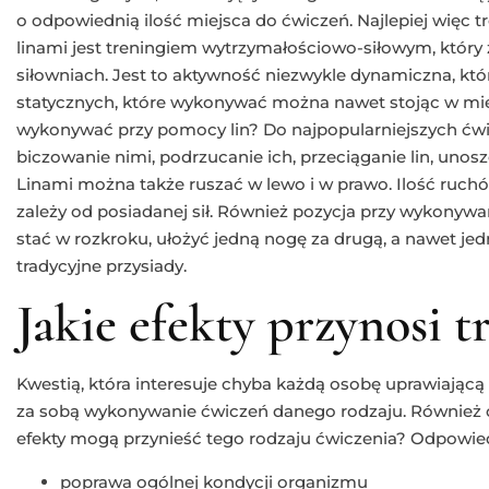
o odpowiednią ilość miejsca do ćwiczeń. Najlepiej więc tr
linami jest treningiem wytrzymałościowo-siłowym, który
siłowniach. Jest to aktywność niezwykle dynamiczna, któ
statycznych, które wykonywać można nawet stojąc w mie
wykonywać przy pomocy lin? Do najpopularniejszych ćwicz
biczowanie nimi, podrzucanie ich, przeciąganie lin, unosz
Linami można także ruszać w lewo i w prawo. Ilość ruchó
zależy od posiadanej sił. Również pozycja przy wykonyw
stać w rozkroku, ułożyć jedną nogę za drugą, a nawet 
tradycyjne przysiady.
Jakie efekty przynosi t
Kwestią, która interesuje chyba każdą osobę uprawiającą s
za sobą wykonywanie ćwiczeń danego rodzaju. Również odn
efekty mogą przynieść tego rodzaju ćwiczenia? Odpowied
poprawa ogólnej kondycji organizmu