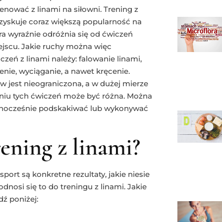
enować z linami na siłowni. Trening z
 zyskuje coraz większą popularność na
ra wyraźnie odróżnia się od ćwiczeń
jscu. Jakie ruchy można więc
eń z linami należy: falowanie linami,
enie, wyciąganie, a nawet kręcenie.
w jest nieograniczona, a w dużej mierze
aniu tych ćwiczeń może być różna. Można
jednocześnie podskakiwać lub wykonywać
rening z linami?
port są konkretne rezultaty, jakie niesie
osi się to do treningu z linami. Jakie
ź poniżej: