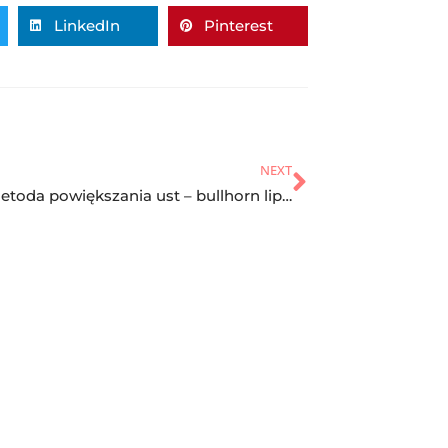
LinkedIn
Pinterest
NEXT
Nowa metoda powiększania ust – bullhorn lip lift