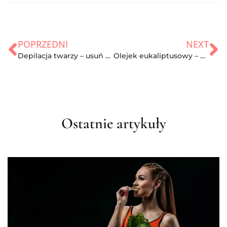
POPRZEDNI
NEXT
Depilacja twarzy – usuń kobiecy wąsik
Olejek eukaliptusowy – czy warto go stosować?
Ostatnie artykuły