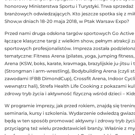
honorowy Ministerstwa Sportu i Turystyki. Trwa sprzedaż
branżowych odwiedzających. Kto jeszcze spotka się z mi
Show,w dniach 18-20 maja 2018, w Ptak Warsaw Expo?
Przed nami druga odsłona targów sportowych Go Active
łączące klasyczne targi z wielkim show, pełnym atrakcji 
sportowych profesjonalistów. Impreza została podzielona
tematyczne: Fitness Arena (pilates, yoga, jumping fitness, 
Arena (KSW, boks, karate, kravmaga, brazylijskie ju-jitsu i 
(Strongman i arm-wrestling), Bodybuilding Arena (czyli s
zawodami IFBB DimondCup), Crossfit Arena, Indoor Cycl
wewnątrz hali), Strefa Health Life Cooking z pokazami ku
zdrowy tryb życia i aktywność fizyczną wśród dzieci – Kid
W programie imprezy, jak przed rokiem, znajdą się trening
seminaria, kursy i szkolenia. Wydarzenie odwiedzą gwiazd
będą w ten sposób promować aktywny i zdrowy tryb życi
przyciągną też wielu przedstawicieli branży. Właśnie z m