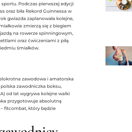
sportu. Podczas pierwszej edycji
ess oraz biła Rekord Guinnessa w
rok gwiazda zaplanowała kolejne,
iałkowie zmierzą się z biegiem
jazdą na rowerze spinningowym,
ettlami oraz ćwiczeniami z piłą
siedmiu śmiałków.
ielokrotna zawodowa i amatorska
Ta polska zawodniczka boksu,
A) od lat wygrywa kolejne walki
anka przygotowuje absolutną
 fitcombat, który będzie
i zawodnicy