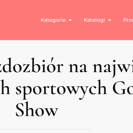
Kategorie
Katalogi
Prz
dozbiór na najw
ch sportowych G
Show