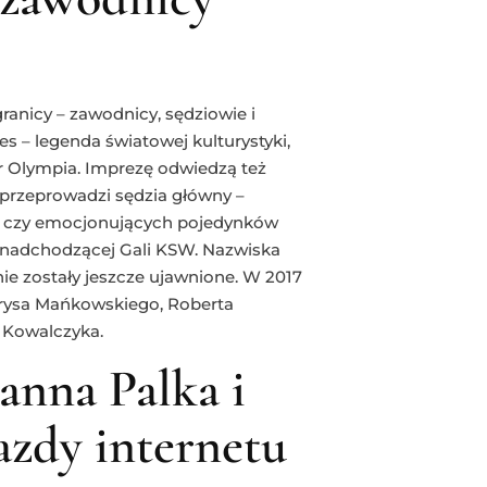
ranicy – zawodnicy, sędziowie i
tes – legenda światowej kulturystyki,
 Olympia. Imprezę odwiedzą też
 przeprowadzi sędzia główny –
u czy emocjonujących pojedynków
i nadchodzącej Gali KSW. Nazwiska
ie zostały jeszcze ujawnione. W 2017
rysa Mańkowskiego, Roberta
 Kowalczyka.
ianna Palka i
iazdy internetu