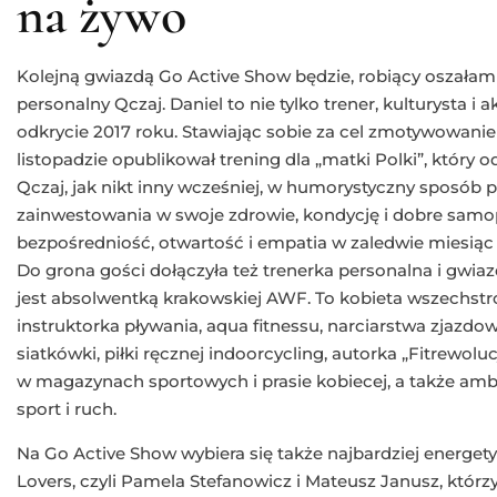
na żywo
Kolejną gwiazdą Go Active Show będzie, robiący oszałamia
personalny Qczaj. Daniel to nie tylko trener, kulturysta i 
odkrycie 2017 roku. Stawiając sobie za cel zmotywowani
listopadzie opublikował trening dla „matki Polki”, który o
Qczaj, jak nikt inny wcześniej, w humorystyczny sposób
zainwestowania w swoje zdrowie, kondycję i dobre samopoc
bezpośredniość, otwartość i empatia w zaledwie miesiąc 
Do grona gości dołączyła też trenerka personalna i gwiaz
jest absolwentką krakowskiej AWF. To kobieta wszechstronn
instruktorka pływania, aqua fitnessu, narciarstwa zjazdo
siatkówki, piłki ręcznej indoorcycling, autorka „Fitrewolucj
w magazynach sportowych i prasie kobiecej, a także am
sport i ruch.
Na Go Active Show wybiera się także najbardziej energetyc
Lovers, czyli Pamela Stefanowicz i Mateusz Janusz, którzy