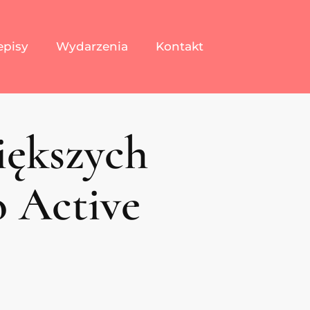
episy
Wydarzenia
Kontakt
iększych
o Active