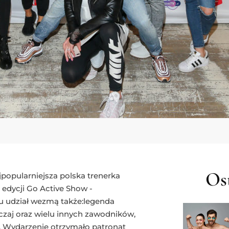
Ost
jpopularniejsza polska trenerka
edycji Go Active Show -
u udział wezmą także:legenda
Qczaj oraz wielu innych zawodników,
. Wydarzenie otrzymało patronat