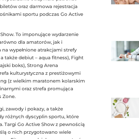
 biletów oraz darmowa rejestracja
łośnikami sportu podczas Go Active
 Show. To imponujące wydarzenie
zarówno dla amatorów, jak i
 na wypełnione atrakcjami strefy
a także debiut – aqua fitness), Fight
tajski boks), Strong Arena
trefa kulturystyczna z prestiżowymi
ing (z wielkim maratonem kolarskim
linarnymi oraz strefa promująca
s Zone.
i, zawody i pokazy, a także
y różnych dyscyplin sportu, które
a. Targi Go Active Show z pewnością
yślą o nich przygotowano wiele