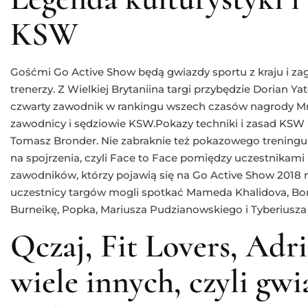
KSW
Gośćmi Go Active Show będą gwiazdy sportu z kraju i zag
trenerzy. Z Wielkiej Brytaniina targi przybędzie Dorian Ya
czwarty zawodnik w rankingu wszech czasów nagrody Mr
zawodnicy i sędziowie KSW.Pokazy techniki i zasad KSW
Tomasz Bronder. Nie zabraknie też pokazowego trening
na spojrzenia, czyli Face to Face pomiędzy uczestnikam
zawodników, którzy pojawią się na Go Active Show 2018 n
uczestnicy targów mogli spotkać Mameda Khalidova, Bo
Burneikę, Popka, Mariusza Pudzianowskiego i Tyberiusza
Qczaj, Fit Lovers, Adr
wiele innych, czyli gw