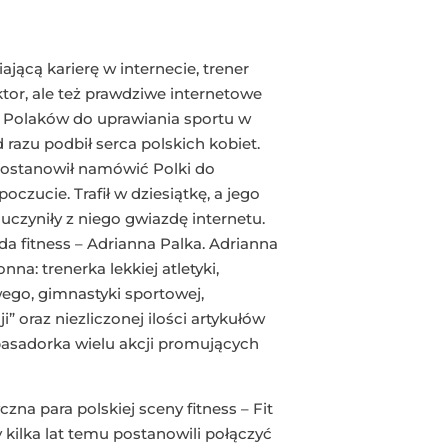
jącą karierę w internecie, trener
aktor, ale też prawdziwe internetowe
e Polaków do uprawiania sportu w
d razu podbił serca polskich kobiet.
 postanowił namówić Polki do
zucie. Trafił w dziesiątkę, a jego
uczyniły z niego gwiazdę internetu.
da fitness – Adrianna Palka. Adrianna
a: trenerka lekkiej atletyki,
wego, gimnastyki sportowej,
i” oraz niezliczonej ilości artykułów
basadorka wielu akcji promujących
zna para polskiej sceny fitness – Fit
 kilka lat temu postanowili połączyć