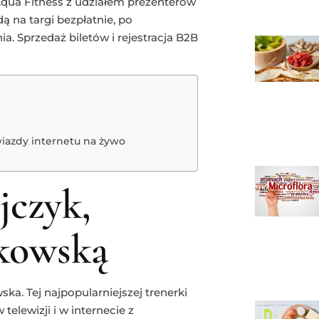
Aqua Fitness z udziałem prezenterów
ą na targi bezpłatnie, po
ia. Sprzedaż biletów i rejestracja B2B
gwiazdy internetu na żywo
jczyk,
kowską
. Tej najpopularniejszej trenerki
telewizji i w internecie z