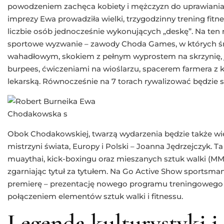
powodzeniem zachęca kobiety i mężczyzn do uprawiania 
imprezy Ewa prowadziła wielki, trzygodzinny trening fitn
liczbie osób jednocześnie wykonujących „deskę”. Na ten 
sportowe wyzwanie – zawody Choda Games, w których śm
wahadłowym, skokiem z pełnym wyprostem na skrzynię, 
burpees, ćwiczeniami na wioślarzu, spacerem farmera z k
lekarską. Równocześnie na 7 torach rywalizować będzie 
Obok Chodakowskiej, twarzą wydarzenia będzie także w
mistrzyni świata, Europy i Polski – Joanna Jędrzejczyk. 
muaythai, kick-boxingu oraz mieszanych sztuk walki (MM
zgarniając tytuł za tytułem. Na Go Active Show sportsm
premierę – prezentację nowego programu treningowego –
połączeniem elementów sztuk walki i fitnessu.
Legenda kulturystyki 