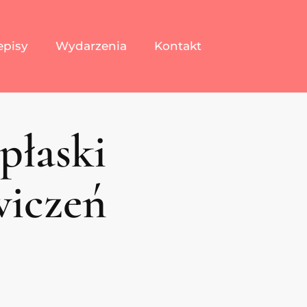
episy
Wydarzenia
Kontakt
płaski
wiczeń