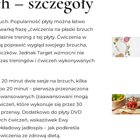
ch – szczegóły
rzuch. Popularność płyty można łatwo
arkę frazę „ćwiczenia na płaski brzuch
nie trening z tej płyty. Ćwiczenia w
hcą poprawić wygląd swojego brzucha,
boczków. Jednak Target wzmocni nie
odczas treningów i ćwiczeń wykonywanych
 20 minut dwie sesje na brzuch, kilka
 po 20 minut – pierwsza przeznaczona
j zaawansowanych (zaawansowani mogą
wiczeń, które wykonuje się przez 30
d przerwy. Dodatkowo do płyty DVD
nych ćwiczeń, wskazówek Ewy
kładowy jadłospis – jak podkreśla
ćwiczenia ze zdrową dietą.