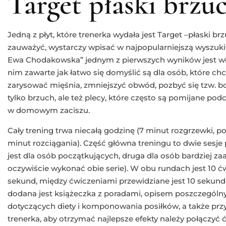
Target płaski brzu
Jedną z płyt, które trenerka wydała jest Target –płaski b
zauważyć, wystarczy wpisać w najpopularniejszą wyszukiw
Ewa Chodakowska” jednym z pierwszych wyników jest właś
nim zawarte jak łatwo się domyślić są dla osób, które c
zarysować mięśnia, zmniejszyć obwód, pozbyć się tzw. 
tylko brzuch, ale też plecy, które często są pomijane p
w domowym zaciszu.
Cały trening trwa niecałą godzinę (7 minut rozgrzewki, po
minut rozciągania). Część główna treningu to dwie sesje
jest dla osób początkujących, druga dla osób bardzie
oczywiście wykonać obie serie). W obu rundach jest 10 ć
sekund, między ćwiczeniami przewidziane jest 10 sekun
dodana jest książeczka z poradami, opisem poszczegól
dotyczących diety i komponowania posiłków, a także przy
trenerka, aby otrzymać najlepsze efekty należy połączyć 