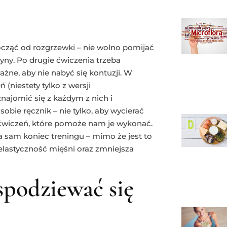
począć od rozgrzewki – nie wolno pomijać
zyny. Po drugie ćwiczenia trzeba
żne, aby nie nabyć się kontuzji. W
(niestety tylko z wersji
ajomić się z każdym z nich i
obie ręcznik – nie tylko, aby wycierać
o ćwiczeń, które pomoże nam je wykonać.
a sam koniec treningu – mimo że jest to
 elastyczność mięśni oraz zmniejsza
spodziewać się