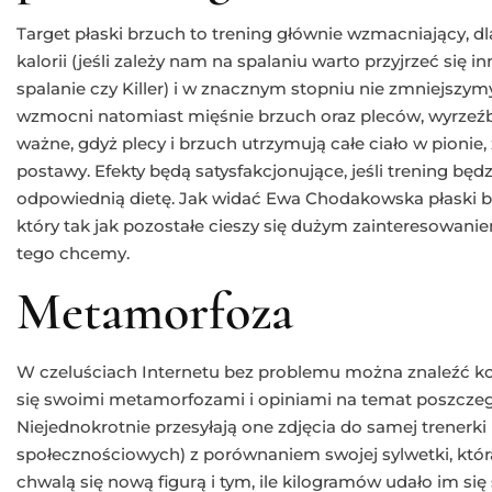
Target płaski brzuch to trening głównie wzmacniający, dl
kalorii (jeśli zależy nam na spalaniu warto przyjrzeć się
spalanie czy Killer) i w znacznym stopniu nie zmniejszym
wzmocni natomiast mięśnie brzuch oraz pleców, wyrzeźbi j
ważne, gdyż plecy i brzuch utrzymują całe ciało w pionie, 
postawy. Efekty będą satysfakcjonujące, jeśli trening będ
odpowiednią dietę. Jak widać Ewa Chodakowska płaski br
który tak jak pozostałe cieszy się dużym zainteresowaniem
tego chcemy.
Metamorfoza
W czeluściach Internetu bez problemu można znaleźć kom
się swoimi metamorfozami i opiniami na temat poszcze
Niejednokrotnie przesyłają one zdjęcia do samej trener
społecznościowych) z porównaniem swojej sylwetki, która 
chwalą się nową figurą i tym, ile kilogramów udało im si