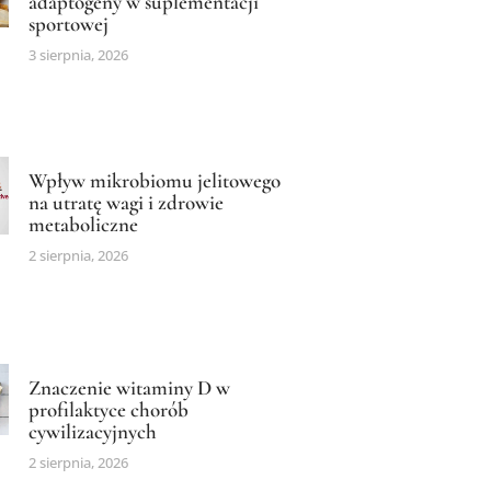
adaptogeny w suplementacji
sportowej
3 sierpnia, 2026
Wpływ mikrobiomu jelitowego
na utratę wagi i zdrowie
metaboliczne
2 sierpnia, 2026
Znaczenie witaminy D w
profilaktyce chorób
cywilizacyjnych
2 sierpnia, 2026