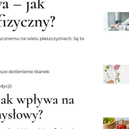
a – jak
izyczny?
ycznemu na wielu płaszczyznach. Są to
ze dotlenienie tkanek
dycji)
jak wpływa na
mysłowy?