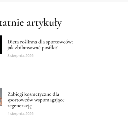
atnie artykuły
Dieta roślinna dla sportowców:
jak zbilansować posiłki?
8 sierpnia, 2026
Zabiegi kosmetyczne dla
sportowców wspomagające
regenerację
4 sierpnia, 2026