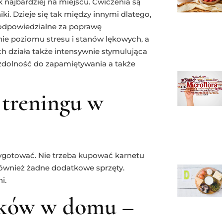
 najbardziej na miejscu. Ćwiczenia są
hiki. Dzieje się tak między innymi dlatego,
 odpowiedzialne za poprawę
ie poziomu stresu i stanów lękowych, a
ch działa także intensywnie stymulująca
 zdolność do zapamiętywania a także
 treningu w
rzygotować. Nie trzeba kupować karnetu
 również żadne dodatkowe sprzęty.
i.
atków w domu –