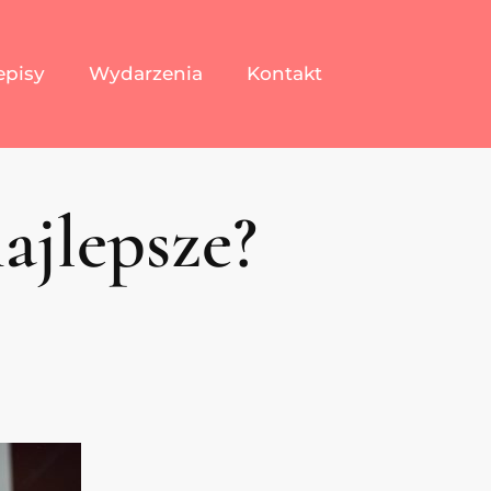
episy
Wydarzenia
Kontakt
ajlepsze?