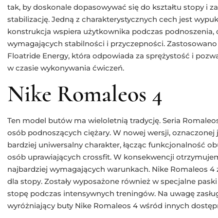
tak, by doskonale dopasowywać się do kształtu stopy i z
stabilizację. Jedną z charakterystycznych cech jest wypu
konstrukcja wspiera użytkownika podczas podnoszenia, ćw
wymagających stabilności i przyczepności. Zastosowano t
Floatride Energy, która odpowiada za sprężystość i poz
w czasie wykonywania ćwiczeń.
Nike Romaleos 4
Ten model butów ma wieloletnią tradycję. Seria Romaleos
osób podnoszących ciężary. W nowej wersji, oznaczonej ja
bardziej uniwersalny charakter, łącząc funkcjonalność ob
osób uprawiających crossfit. W konsekwencji otrzymujem
najbardziej wymagających warunkach. Nike Romaleos 4 
dla stopy. Zostały wyposażone również w specjalne paski
stopę podczas intensywnych treningów. Na uwagę zasługu
wyróżniający buty Nike Romaleos 4 wśród innych dostęp