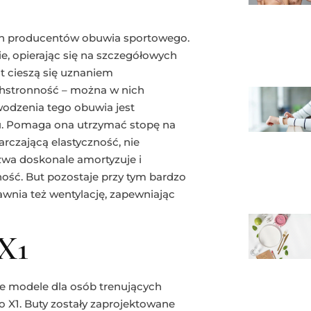
zych producentów obuwia sportowego.
ie, opierając się na szczegółowych
at cieszą się uznaniem
hstronność – można w nich
odzenia tego obuwia jest
iu. Pomaga ona utrzymać stopę na
rczającą elastyczność, nie
wa doskonale amortyzuje i
ność. But pozostaje przy tym bardzo
rawnia też wentylację, zapewniając
X1
 modele dla osób trenujących
no X1. Buty zostały zaprojektowane