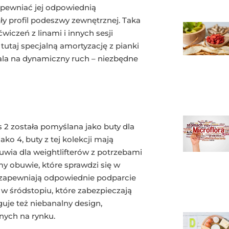
apewniać jej odpowiednią
kły profil podeszwy zewnętrznej. Taka
iczeń z linami i innych sesji
utaj specjalną amortyzację z pianki
wala na dynamiczny ruch – niezbędne
 2 została pomyślana jako buty dla
ko 4, buty z tej kolekcji mają
uwia dla weightlifterów z potrzebami
y obuwie, które sprawdzi się w
zapewniają odpowiednie podparcie
 w śródstopiu, które zabezpieczają
je też niebanalny design,
nych na rynku.