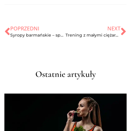
POPRZEDNI
NEXT
Syropy barmańskie – sposób na niecodzienną kawę i pysznego drinka
Trening z małymi ciężarami – czy ma sens?
Ostatnie artykuły