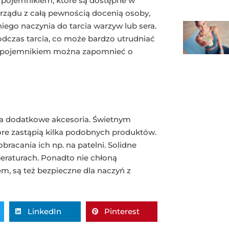
 pojemnikiem, które są dostępne w
rzyrządu z całą pewnością docenią osoby,
ego naczynia do tarcia warzyw lub sera.
odczas tarcia, co może bardzo utrudniać
e z pojemnikiem można zapomnieć o
na dodatkowe akcesoria. Świetnym
óre zastąpią kilka podobnych produktów.
racania ich np. na patelni. Solidne
raturach. Ponadto nie chłoną
m, są też bezpieczne dla naczyń z
LinkedIn
Pinterest