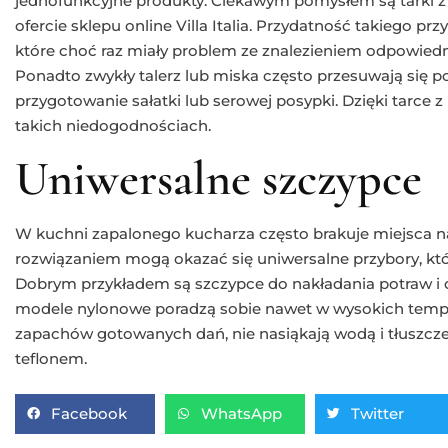
jednofunkcyjne produkty. Ciekawym pomysłem są tarki z
ofercie sklepu online Villa Italia. Przydatność takiego p
które choć raz miały problem ze znalezieniem odpowiedni
Ponadto zwykły talerz lub miska często przesuwają się p
przygotowanie sałatki lub serowej posypki. Dzięki tarc
takich niedogodnościach.
Uniwersalne szczypce
W kuchni zapalonego kucharza często brakuje miejsca 
rozwiązaniem mogą okazać się uniwersalne przybory, kt
Dobrym przykładem są szczypce do nakładania potraw i ob
modele nylonowe poradzą sobie nawet w wysokich tempe
zapachów gotowanych dań, nie nasiąkają wodą i tłuszcze
teflonem.
Facebook
WhatsApp
Twitter