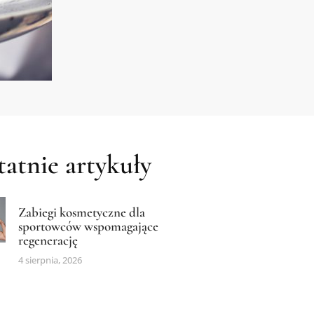
atnie artykuły
Zabiegi kosmetyczne dla
sportowców wspomagające
regenerację
4 sierpnia, 2026