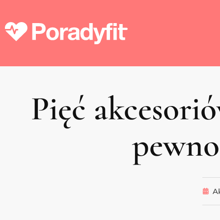
Pięć akcesori
pewno 
A