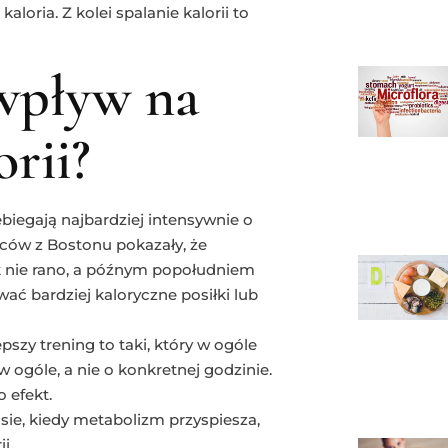
loria. Z kolei spalanie kalorii to
wpływ na
orii?
biegają najbardziej intensywnie o
ów z Bostonu pokazały, że
k nie rano, a późnym popołudniem
wać bardziej kaloryczne posiłki lub
szy trening to taki, który w ogóle
 ogóle, a nie o konkretnej godzinie.
 efekt.
ie, kiedy metabolizm przyspiesza,
i.