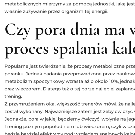
metabolicznych mierzymy za pomocą jednostki, jaką jest ka
właśnie zużywanie przez organizm tej energii.
Czy pora dnia ma 
proces spalania kal
Popularne jest twierdzenie, że procesy metaboliczne prze
poranku. Jednak badania przeprowadzone przez naukowc
metabolizm spoczynkowy wzrasta aż o około 10%, jedna
oraz wieczorem. Dlatego też o tej porze najlepiej zaplano
trening.
Z przymrużeniem oka, większość trenerów mówi, że najlep
został wykonany. Najważniejsze zatem jest żeby ćwiczyć w
Jednakże, pora w jakiej będziemy ćwiczyć, wpłynie na jego
Trening późnym popołudniem lub wieczorem, czyli w czas
będzie bardziej efektywny pod względem spalonych kalori