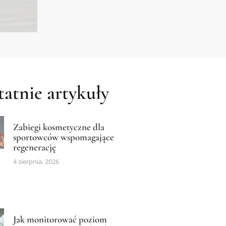
atnie artykuły
Zabiegi kosmetyczne dla
sportowców wspomagające
regenerację
4 sierpnia, 2026
Jak monitorować poziom