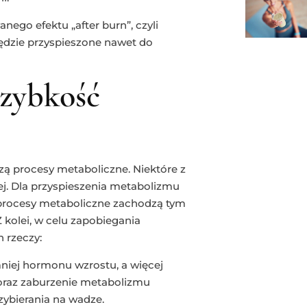
ego efektu „after burn”, czyli
będzie przyspieszone nawet do
szybkość
dzą procesy metaboliczne. Niektóre z
iej. Dla przyspieszenia metabolizmu
 procesy metaboliczne zachodzą tym
Z kolei, w celu zapobiegania
 rzeczy:
niej hormonu wzrostu, a więcej
 oraz zaburzenie metabolizmu
ybierania na wadze.