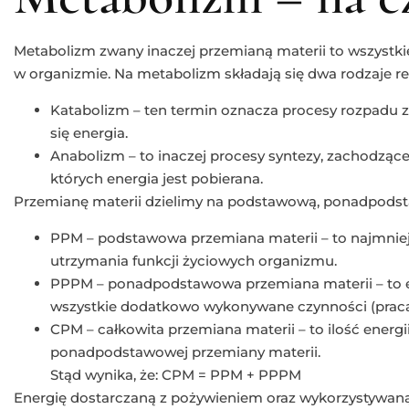
Metabolizm zwany inaczej przemianą materii to wszystk
w organizmie. Na metabolizm składają się dwa rodzaje rea
Katabolizm – ten termin oznacza procesy rozpadu 
się energia.
Anabolizm – to inaczej procesy syntezy, zachodzą
których energia jest pobierana.
Przemianę materii dzielimy na podstawową, ponadpodst
PPM – podstawowa przemiana materii – to najmniejs
utrzymania funkcji życiowych organizmu.
PPPM – ponadpodstawowa przemiana materii – to e
wszystkie dodatkowo wykonywane czynności (praca, 
CPM – całkowita przemiana materii – to ilość energ
ponadpodstawowej przemiany materii.
Stąd wynika, że: CPM = PPM + PPPM
Energię dostarczaną z pożywieniem oraz wykorzystywan